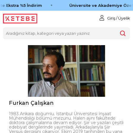
e Ekstra %5 İndirim
Üniversite ve Akademiye Özel 
Giriş / Üyelik
Furkan Çalışkan
1983 Ankara doğumlu. İstanbul Üniversitesi İnşaat
Mühendisliği bölümü mezunu. Halen aynı fakültede
doktora çalışmalarına devam ediyor. Şiir ve yazıları çeşitli
edebiyat dergilerinde yayımladı. Arkadaşlarıyla Şiir
Versus dergisini çıkarıyor. Ekim 2019 tarihinden bu yana