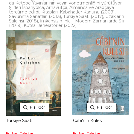
da Ketebe Yayınları’nın yayın yönetmenliğini yürütüyor.
Şiirleri İspanyolca, Arnavutça, Almanca ve Arapçaya
tercüme edildi. Kitapları: Kabahatler Kanunu (2009),
Savunma Sanatları (2013), Türkiye Saati (2017), Uzakların
Saldırısı (2018), İmkansızın İhlali- Modern Zamanlarda Şiir
(2019), Kutsal Jeneratörler (2022). ”
Hızlı Gör
Hızlı Gör
Türkiye Saati
Câbi'nin Kulesi
Furkan Çalışkan
Furkan Çalışkan