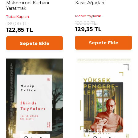
Mükemmel Kurbanı
Karar Ağaçları
Yaratmak
Merve Yaylacık
Tuba Kaplan
199,00 TL
189,00 TL
129,35 TL
122,85 TL
Sepete Ekle
Sepete Ekle