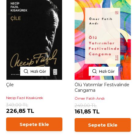
Hızlı Gör
Hızlı Gör
Çile
Ölü Yatırımlar Festivalinde
Cangama
Necip Fazıl Kısakürek
Ömer Fatih Andı
349,00 TL
249,00 TL
226,85 TL
161,85 TL
Sepete Ekle
Sepete Ekle