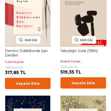
Hızlı Gör
Hızlı Gör
Demirci Dükkânında Şan
Yalnızlığın İcadı (1984)
Dersleri
Bülent Parlak
Cahit Koytak
799,00 TL
489,00 TL
519,35 TL
317,85 TL
Sepete Ekle
Sepete Ekle