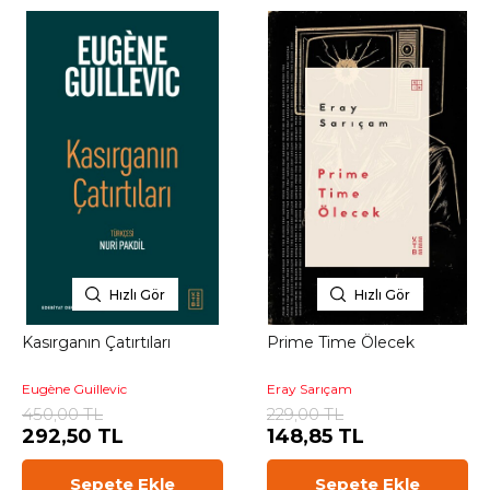
Hızlı Gör
Hızlı Gör
Kasırganın Çatırtıları
Prime Time Ölecek
Eugène Guillevic
Eray Sarıçam
450,00 TL
229,00 TL
292,50 TL
148,85 TL
Sepete Ekle
Sepete Ekle