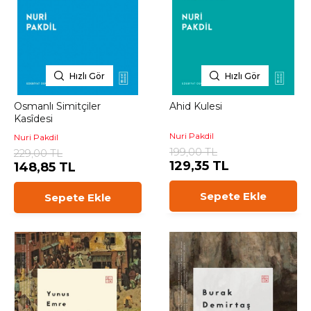
Hızlı Gör
Hızlı Gör
Osmanlı Simitçiler
Ahid Kulesi
Kasîdesi
Nuri Pakdil
Nuri Pakdil
199,00 TL
229,00 TL
129,35 TL
148,85 TL
Sepete Ekle
Sepete Ekle