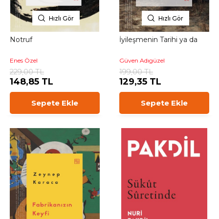
Hızlı Gör
Hızlı Gör
Notruf
İyileşmenin Tarihi ya da
Enes Özel
Güven Adıgüzel
229,00 TL
199,00 TL
148,85 TL
129,35 TL
Sepete Ekle
Sepete Ekle