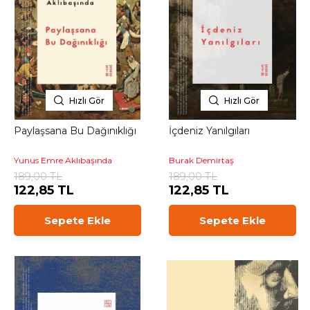
Hızlı Gör
Hızlı Gör
Paylaşsana Bu Dağınıklığı
İçdeniz Yanılgıları
Yunus Emre Aklıbaşında
Burak Demirtaş
189,00 TL
189,00 TL
122,85 TL
122,85 TL
Sepete Ekle
Sepete Ekle