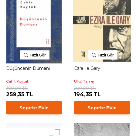
Hızlı Gör
Hızlı Gör
Düşüncenin Dumanı
Ezra İle Gary
Cahit Koytak
Ülkü Tamer
399,00 TL
299,00 TL
259,35 TL
194,35 TL
Sepete Ekle
Sepete Ekle