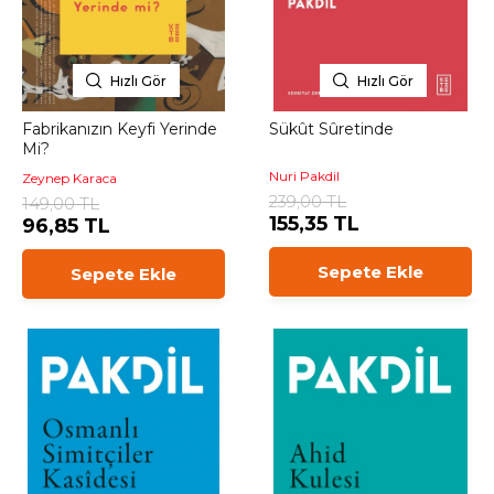
Hızlı Gör
Hızlı Gör
Fabrikanızın Keyfi Yerinde
Sükût Sûretinde
Mi?
Nuri Pakdil
Zeynep Karaca
239,00 TL
149,00 TL
155,35 TL
96,85 TL
Sepete Ekle
Sepete Ekle