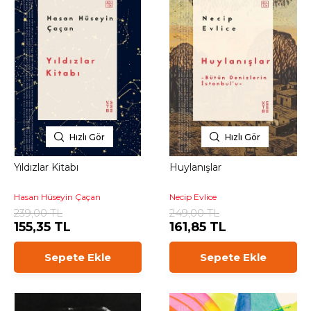
Hızlı Gör
Hızlı Gör
Yıldızlar Kitabı
Huylanışlar
Hasan Hüseyin Çaçan
Necip Evlice
239,00 TL
249,00 TL
155,35 TL
161,85 TL
Sepete Ekle
Sepete Ekle