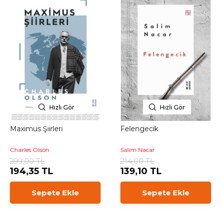
Hızlı Gör
Hızlı Gör
Maximus Şiirleri
Felengecik
Charles Olson
Salim Nacar
299,00 TL
214,00 TL
194,35 TL
139,10 TL
Sepete Ekle
Sepete Ekle