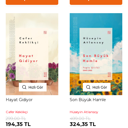
Hızlı Gör
Hızlı Gör
Hayat Gidiyor
Son Büyük Hamle
Cafer Keklikçi
Hüseyin Atlansoy
299,00 TL
499,00 TL
194,35 TL
324,35 TL