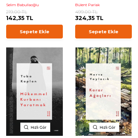
Selim Babullaoğlu
Bülent Parlak
219,00 TL
499,00 TL
142,35 TL
324,35 TL
Sepete Ekle
Sepete Ekle
Hızlı Gör
Hızlı Gör