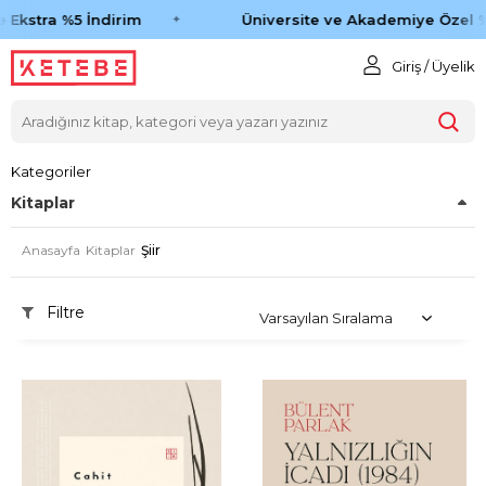
kstra %5 İndirim
Üniversite ve Akademiye Özel %45
Giriş / Üyelik
Kategoriler
Kitaplar
Anasayfa
Kitaplar
Şiir
Filtre