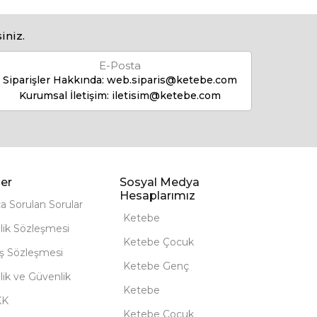
iniz.
E-Posta
Siparişler Hakkında:
web.siparis@ketebe.com
Kurumsal İletişim:
iletisim@ketebe.com
er
Sosyal Medya
Hesaplarımız
ça Sorulan Sorular
Ketebe
lik Sözleşmesi
Ketebe Çocuk
ış Sözleşmesi
Ketebe Genç
ilik ve Güvenlik
Ketebe
KK
Ketebe Çocuk