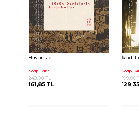
Huylanışlar
İkindi Ta
Necip Evlice
Necip Evl
249,00 TL
199,00 
161,85 TL
129,3