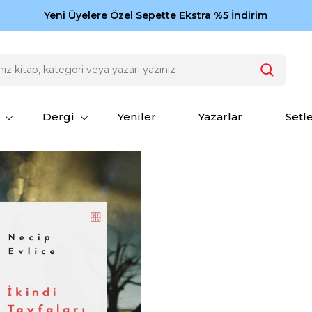
Zamansız eserler Ketebe'de: Cengiz Aytmatov
Yeni Üyelere Özel Sepette Ekstra %5 İndirim
150
Dergi
Yeniler
Yazarlar
Setl