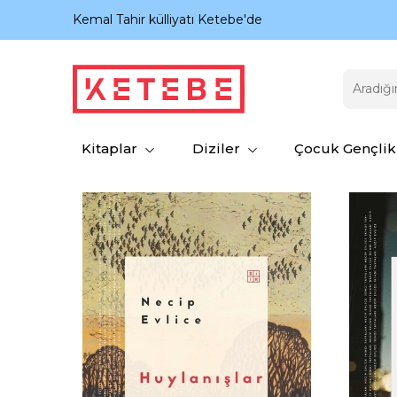
nıyor.
Kemal Tahir külliyatı Ketebe'de
Kitaplar
Diziler
Çocuk Gençlik