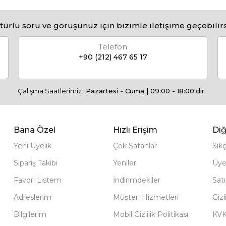
türlü soru ve görüşünüz için bizimle iletişime geçebilirs
Telefon
+90 (212) 467 65 17
Çalışma Saatlerimiz:
Pazartesi - Cuma | 09:00 - 18:00'dir.
Bana Özel
Hızlı Erişim
Diğ
Yeni Üyelik
Çok Satanlar
Sık
Sipariş Takibi
Yeniler
Üye
Favori Listem
İndirimdekiler
Sat
Adreslerim
Müşteri Hizmetleri
Gizl
Bilgilerim
Mobil Gizlilik Politikası
KV