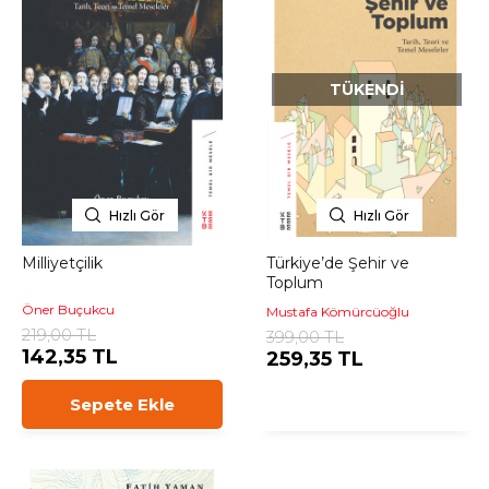
TÜKENDI
Hızlı Gör
Hızlı Gör
Milliyetçilik
Türkiye’de Şehir ve
Toplum
Öner Buçukcu
Mustafa Kömürcüoğlu
219,00 TL
399,00 TL
142,35 TL
259,35 TL
Sepete Ekle