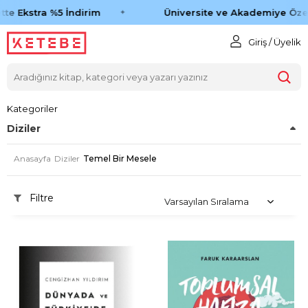
te Ekstra %5 İndirim
Üniversite ve Akademiye Özel
Giriş / Üyelik
Kategoriler
Diziler
Anasayfa
Diziler
Temel Bir Mesele
Filtre