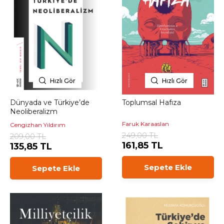
Hızlı Gör
Hızlı Gör
Dünyada ve Türkiye’de
Toplumsal Hafıza
Neoliberalizm
Faruk Karaaslan
Cengizhan Yıldırım
249,00 TL
209,00 TL
161,85 TL
135,85 TL
Sepete Ekle
Sepete Ekle