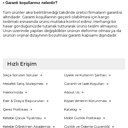
•
Garanti koşullarınız nelerdir?
Tüm ürünler aksi belirtilmediği takdirde üretici firmaların garantisi
altındadır. Garanti koşullarının geçerli olabilmesi için kargo
teslimatı esnasında ürünü mutlaka kontrol ediniz. Herhangi bir
hasar gördüğünüzde tutanak tutturarak ürünü teslim almayınız.
Ürün üzerinde yapılan değişiklikler ürünün deforme olması ya da
ürünün orijinal dizaynının bozulması garanti kapsamı dışındadır.
Hızlı Erişim
Sıkça Sorulan Sorular
Üyelik ve Kullanm Şartları
Mesafeli Satış Sözleşmesi
Garanti ve İade Koşulları
Hakkımızda
About Us
Eser & Dosya Başvuruları
Kişisel Verilerin Korunması
Çerez Politikası
Katalog
Ketebe Çocuk Tiyatrosu
Mobil Gizlilik Politikası
Ketebe Öğretmen Akademisi
Gizlilik ve Ödeme Güvenliği