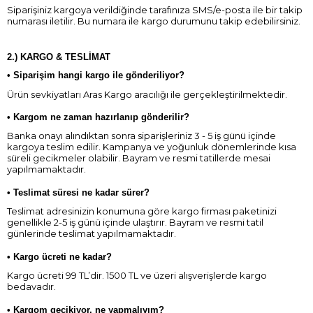
Siparişiniz kargoya verildiğinde tarafınıza SMS/e-posta ile bir takip
numarası iletilir. Bu numara ile kargo durumunu takip edebilirsiniz.
2.) KARGO & TESLİMAT
•
Siparişim hangi kargo ile gönderiliyor?
Ürün sevkiyatları Aras Kargo aracılığı ile gerçekleştirilmektedir.
•
Kargom ne zaman hazırlanıp gönderilir?
Banka onayı alındıktan sonra siparişleriniz 3 - 5 iş günü içinde
kargoya teslim edilir. Kampanya ve yoğunluk dönemlerinde kısa
süreli gecikmeler olabilir. Bayram ve resmi tatillerde mesai
yapılmamaktadır.
•
Teslimat süresi ne kadar sürer?
Teslimat adresinizin konumuna göre kargo firması paketinizi
genellikle 2-5 iş günü içinde ulaştırır. Bayram ve resmi tatil
günlerinde teslimat yapılmamaktadır.
•
Kargo ücreti ne kadar?
Kargo ücreti 99 TL’dir. 1500 TL ve üzeri alışverişlerde kargo
bedavadır.
•
Kargom gecikiyor, ne yapmalıyım?