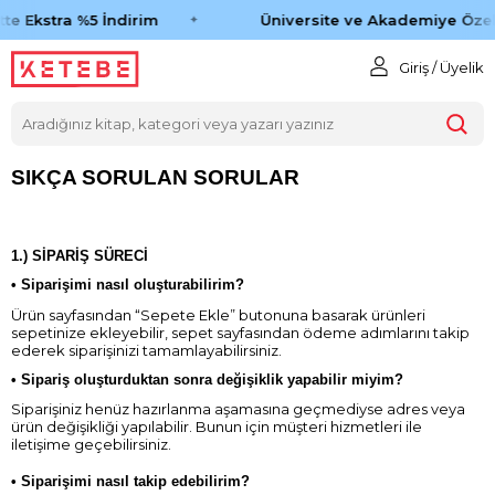
te Ekstra %5 İndirim
Üniversite ve Akademiye Özel
Giriş / Üyelik
SIKÇA SORULAN SORULAR
1.) SİPARİŞ SÜRECİ
• Siparişimi nasıl oluşturabilirim?
Ürün sayfasından “Sepete Ekle” butonuna basarak ürünleri
sepetinize ekleyebilir, sepet sayfasından ödeme adımlarını takip
ederek siparişinizi tamamlayabilirsiniz.
•
Sipariş oluşturduktan sonra değişiklik yapabilir miyim?
Siparişiniz henüz hazırlanma aşamasına geçmediyse adres veya
ürün değişikliği yapılabilir. Bunun için müşteri hizmetleri ile
iletişime geçebilirsiniz.
•
Siparişimi nasıl takip edebilirim?