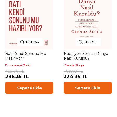
Hızlı Gör
Hızlı Gör
Batı Kendi Sonunu Mu
Napolyon Sonrası Dünya
Hazırlıyor?
Nasıl Kuruldu?
Emmanuel Todd
Glenda Sluga
459,00 TL
499,00 TL
298,35 TL
324,35 TL
Sepete Ekle
Sepete Ekle