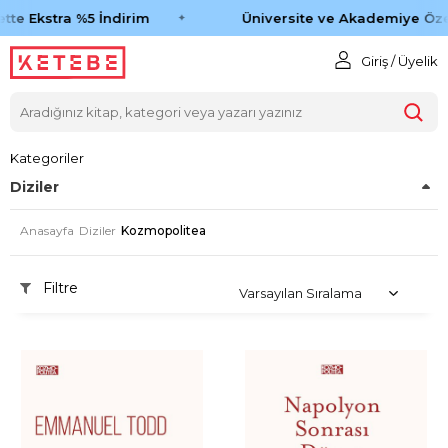
tte Ekstra %5 İndirim
Üniversite ve Akademiye Öze
Giriş / Üyelik
Kategoriler
Diziler
Anasayfa
Diziler
Kozmopolitea
Filtre