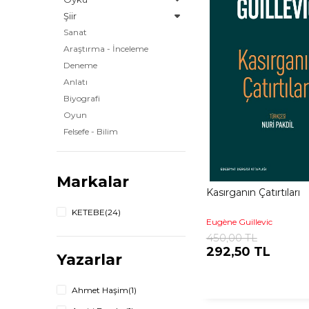
Şiir
Sanat
Araştırma - İnceleme
Deneme
Anlatı
Biyografi
Oyun
Felsefe - Bilim
Psikoloji
Tarih
Markalar
Felsefe
Kasırganın Çatırtıları
Klasik İslam Düşüncesi
KETEBE
(24)
Düşünce
Eugène Guillevic
Sosyoloji
450,00 TL
Bilim
292,50 TL
Yazarlar
Çağdaş İslam Düşüncesi
Tasavvuf
Ahmet Haşim
(1)
Anı - Seyahat - Hatırat