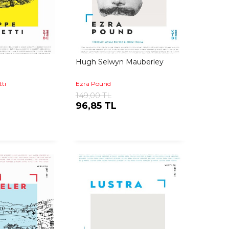
Hugh Selwyn Mauberley
tı
Ezra Pound
149,00 TL
96,85 TL