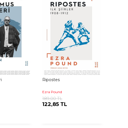
i
Ripostes
Ezra Pound
189,00 TL
122,85 TL