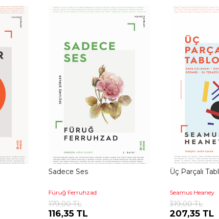
Sadece Ses
Üç Parçalı Tab
Füruğ Ferruhzad
Seamus Heaney
179,00 TL
319,00 TL
116,35 TL
207,35 TL