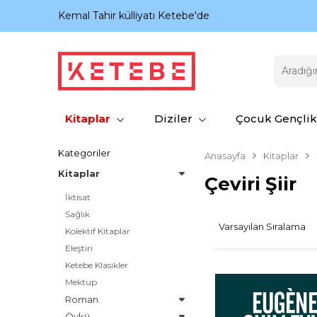
nıyor.
Kemal Tahir külliyatı Ketebe'de
Kitaplar
Diziler
Çocuk Gençlik
Kategoriler
Anasayfa
Kitaplar
Kitaplar
Çeviri Şiir
İktisat
Sağlık
Kolektif Kitaplar
Eleştiri
Ketebe Klasikler
Mektup
Roman
Öykü