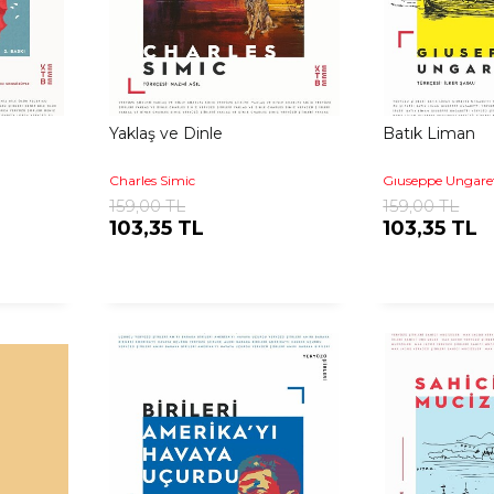
Yaklaş ve Dinle
Batık Liman
Charles Simic
Gıuseppe Ungaret
159,00 TL
159,00 TL
103,35 TL
103,35 TL