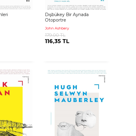
leri
Dışbükey Bir Aynada
Otoportre
John Ashbery
179,00 TL
116,35 TL