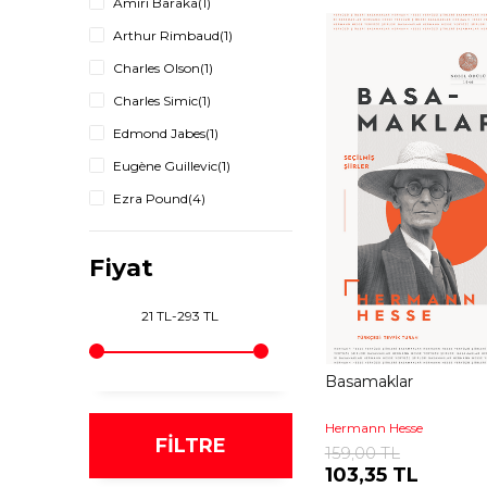
Amiri Baraka
(1)
Arthur Rimbaud
(1)
Charles Olson
(1)
Charles Simic
(1)
Edmond Jabes
(1)
Eugène Guillevic
(1)
Ezra Pound
(4)
Federico Garcia Lorca
(1)
Fiyat
Füruğ Ferruhzad
(1)
Gary Snyder
(1)
21 TL
-
293 TL
Gıuseppe Ungarettı
(1)
Hermann Hesse
(1)
Basamaklar
John Ashbery
(1)
Max Jacob
(1)
Hermann Hesse
FILTRE
159,00 TL
Robert Burns
(1)
103,35 TL