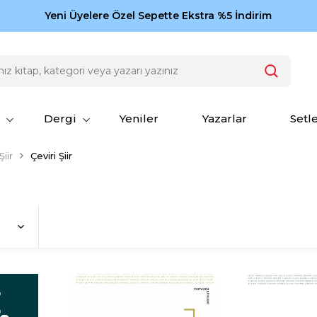
Zamansız eserler Ketebe'de: Cengiz Aytmatov
Yeni Üyelere Özel Sepette Ekstra %5 İndirim
150
Dergi
Yeniler
Yazarlar
Setl
Şiir
Çeviri Şiir