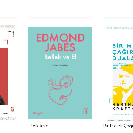
Bellek ve El
Bir Melek Çağ