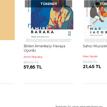
TÜKENDI
TÜK
Birileri Amerika’yı Havaya
Sahici Mucizel
Uçurdu
Max Jacob
Amiri Baraka
33,00 TL
89,00 TL
21,45 TL
57,85 TL
Toplam 24 ürün görüntüleniyor.