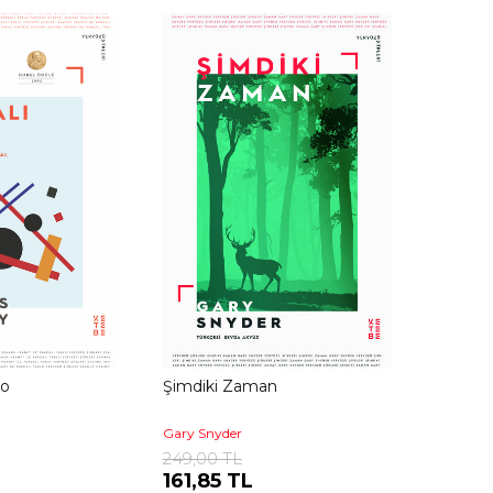
lo
Şimdiki Zaman
Gary Snyder
249,00 TL
161,85 TL