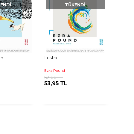
ENDI
TÜKENDI
er
Lustra
Ezra Pound
83,00 TL
53,95 TL