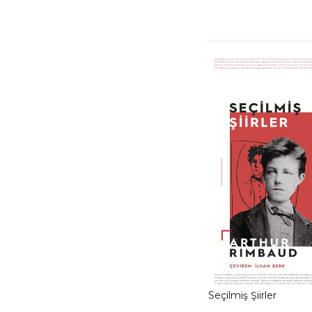
Seamus Heaney
(1)
Seçilmiş Şiirler