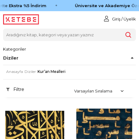
tte Ekstra %5 İndirim
Üniversite ve Akademiye Özel
Giriş / Üyelik
Kategoriler
Diziler
Anasayfa
Diziler
Kur’an Mealleri
Filtre