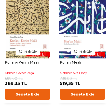
Hızlı Gör
Hızlı Gör
Kur'ân-ı Kerîm Meâli
Kur'an Meâli
Ahmed Cevdet Paşa
Mehmet Akif Ersoy
599,00 TL
799,00 TL
389,35 TL
519,35 TL
Sepete Ekle
Sepete Ekle