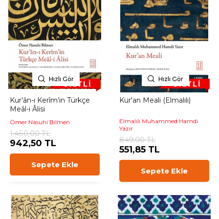
Hızlı Gör
Hızlı Gör
Kur’ân-ı Kerîm’in Türkçe
Kur'an Meali (Elmalılı)
Meâl-i Âlisi
Elmalılı Muhammed Hamdi
Ömer Nasuhi Bilmen
Yazır
1.450,00 TL
849,00 TL
942,50 TL
551,85 TL
Sepete Ekle
Sepete Ekle