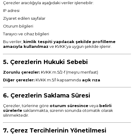
Çerezler aracılığıyla aşağıdaki veriler işlenebilir:
IP adresi
Ziyaret edilen sayfalar
Oturum bilgileri
Tarayıcı ve cihaz bilgileri
Bu veriler,
kimlik tespiti yapılacak şekilde profilleme
amacıyla kullanılmaz
ve KVKK’ya uygun şekilde işlenir.
5. Çerezlerin Hukuki Sebebi
Zorunlu çerezler:
KVKK m.5/2-f (meşru menfaat)
Diğer çerezler:
KVKK m.5/1 kapsamında
açık rıza
6. Çerezlerin Saklama Süresi
Çerezler, türlerine göre
oturum süresince
veya
belirli
sürelerle
saklanmakta, sürenin sonunda otomatik olarak
silinmektedir.
7. Çerez Tercihlerinin Yönetilmesi