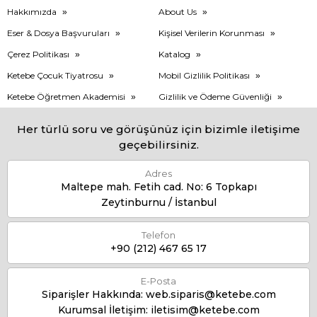
Hakkımızda
About Us
Eser & Dosya Başvuruları
Kişisel Verilerin Korunması
Çerez Politikası
Katalog
Ketebe Çocuk Tiyatrosu
Mobil Gizlilik Politikası
Ketebe Öğretmen Akademisi
Gizlilik ve Ödeme Güvenliği
Her türlü soru ve görüşünüz için bizimle iletişime
geçebilirsiniz.
Adres
Maltepe mah. Fetih cad. No: 6 Topkapı
Zeytinburnu / İstanbul
Telefon
+90 (212) 467 65 17
E-Posta
Siparişler Hakkında:
web.siparis@ketebe.com
Kurumsal İletişim:
iletisim@ketebe.com