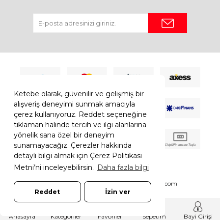
Ketebe olarak, güvenilir ve gelişmiş bir
alışveriş deneyimi sunmak amacıyla
çerez kullanıyoruz. Reddet seçeneğine
tıklaman halinde tercih ve ilgi alanlarına
yönelik sana özel bir deneyim
sunamayacağız. Çerezler hakkında
detaylı bilgi almak için Çerez Politikası
Metni’ni inceleyebilirsin.
Daha fazla bilgi
© 2026 Ketebe Tüm Hakkı Saklıdır.
Ketebe.com
Reddet
İzin ver
7308052261181544
T
-Soft
E-Ticaret
Sistemleriyle Hazırlanmıştır.
Anasayfa
Kategoriler
Favoriler
Sepetim
Bayi Girişi