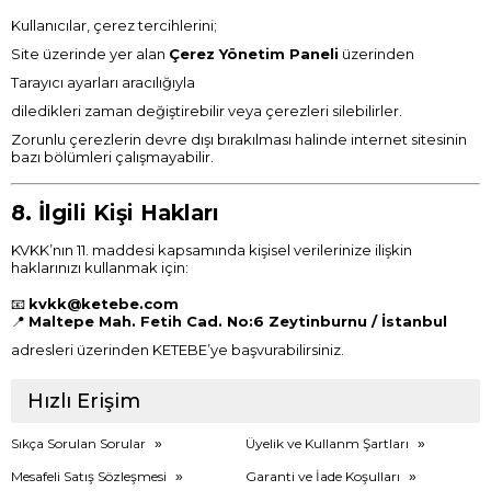
Kullanıcılar, çerez tercihlerini;
Site üzerinde yer alan
Çerez Yönetim Paneli
üzerinden
Tarayıcı ayarları aracılığıyla
diledikleri zaman değiştirebilir veya çerezleri silebilirler.
Zorunlu çerezlerin devre dışı bırakılması halinde internet sitesinin
bazı bölümleri çalışmayabilir.
8. İlgili Kişi Hakları
KVKK’nın 11. maddesi kapsamında kişisel verilerinize ilişkin
haklarınızı kullanmak için:
📧
kvkk@ketebe.com
📍
Maltepe Mah. Fetih Cad. No:6 Zeytinburnu / İstanbul
adresleri üzerinden KETEBE’ye başvurabilirsiniz.
Hızlı Erişim
Sıkça Sorulan Sorular
Üyelik ve Kullanm Şartları
Mesafeli Satış Sözleşmesi
Garanti ve İade Koşulları