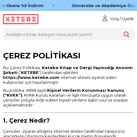
te Ekstra %5 İndirim
Üniversite ve Akademiye Özel
Giriş / Üyelik
ÇEREZ POLİTİKASI
Bu Çerez Politikası,
Ketebe Kitap ve Dergi Yayıncılığı Anonim
Şirketi
(“
KETEBE
”) tarafından işletilen
https://www.ketebe.com
internet sitesini ziyaret eden
kullanıcılar için hazırlanmıştır.
Bu politika; 6698 sayılı
Kişisel Verilerin Korunması Kanunu
(“KVKK”)
, KVKK Kurulu kararları ve ilgili mevzuata uygun olarak
çerezler yoluyla elde edilen kişisel verilere ilişkin usul ve esasları
açıklamaktadır.
1. Çerez Nedir?
Çerezler, ziyaret ettiğiniz internet siteleri tarafından tarayıcınız
aracılığıyla cihazınıza kaydedilen küçük metin dosyalarıdır.