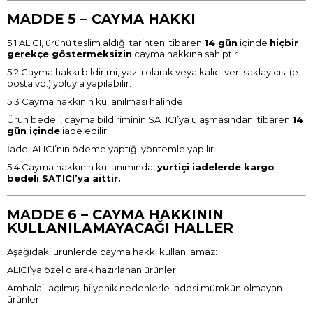
MADDE 5 – CAYMA HAKKI
5.1 ALICI, ürünü teslim aldığı tarihten itibaren
14 gün
içinde
hiçbir
gerekçe göstermeksizin
cayma hakkına sahiptir.
5.2 Cayma hakkı bildirimi, yazılı olarak veya kalıcı veri saklayıcısı (e-
posta vb.) yoluyla yapılabilir.
5.3 Cayma hakkının kullanılması halinde;
Ürün bedeli, cayma bildiriminin SATICI’ya ulaşmasından itibaren
14
gün içinde
iade edilir.
İade, ALICI’nın ödeme yaptığı yöntemle yapılır.
5.4 Cayma hakkının kullanımında,
yurtiçi iadelerde kargo
bedeli SATICI’ya aittir.
MADDE 6 – CAYMA HAKKININ
KULLANILAMAYACAĞI HALLER
Aşağıdaki ürünlerde cayma hakkı kullanılamaz:
ALICI’ya özel olarak hazırlanan ürünler
Ambalajı açılmış, hijyenik nedenlerle iadesi mümkün olmayan
ürünler