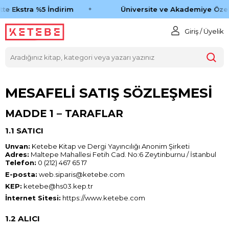
te Ekstra %5 İndirim
Üniversite ve Akademiye Özel
Giriş / Üyelik
MESAFELİ SATIŞ SÖZLEŞMESİ
MADDE 1 – TARAFLAR
1.1 SATICI
Unvan:
Ketebe Kitap ve Dergi Yayıncılığı Anonim Şirketi
Adres:
Maltepe Mahallesi Fetih Cad. No:6 Zeytinburnu / İstanbul
Telefon:
0 (212) 467 65 17
E-posta:
web.siparis@ketebe.com
KEP:
ketebe@hs03.kep.tr
İnternet Sitesi:
https://www.ketebe.com
1.2 ALICI