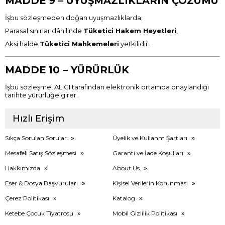
MADDE 9 – UYUŞMAZLIKLARIN ÇÖZÜMÜ
İşbu sözleşmeden doğan uyuşmazlıklarda;
Parasal sınırlar dâhilinde
Tüketici Hakem Heyetleri
,
Aksi halde
Tüketici Mahkemeleri
yetkilidir.
MADDE 10 – YÜRÜRLÜK
İşbu sözleşme, ALICI tarafından elektronik ortamda onaylandığı
tarihte yürürlüğe girer.
Hızlı Erişim
Sıkça Sorulan Sorular
Üyelik ve Kullanm Şartları
Mesafeli Satış Sözleşmesi
Garanti ve İade Koşulları
Hakkımızda
About Us
Eser & Dosya Başvuruları
Kişisel Verilerin Korunması
Çerez Politikası
Katalog
Ketebe Çocuk Tiyatrosu
Mobil Gizlilik Politikası