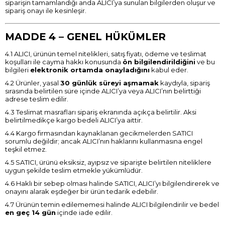
siparişin tamamlandığı anda ALICI’ya sunulan bilgilerden oluşur ve
sipariş onayı ile kesinleşir.
MADDE 4 – GENEL HÜKÜMLER
4.1 ALICI, ürünün temel nitelikleri, satış fiyatı, ödeme ve teslimat
koşulları ile cayma hakkı konusunda
ön bilgilendirildiğini
ve bu
bilgileri
elektronik ortamda onayladığını
kabul eder.
4.2 Ürünler, yasal
30 günlük süreyi aşmamak
kaydıyla, sipariş
sırasında belirtilen süre içinde ALICI’ya veya ALICI’nın belirttiği
adrese teslim edilir.
4.3 Teslimat masrafları sipariş ekranında açıkça belirtilir. Aksi
belirtilmedikçe kargo bedeli ALICI’ya aittir.
4.4 Kargo firmasından kaynaklanan gecikmelerden SATICI
sorumlu değildir; ancak ALICI’nın haklarını kullanmasına engel
teşkil etmez.
4.5 SATICI, ürünü eksiksiz, ayıpsız ve siparişte belirtilen niteliklere
uygun şekilde teslim etmekle yükümlüdür.
4.6 Haklı bir sebep olması halinde SATICI, ALICI’yı bilgilendirerek ve
onayını alarak eşdeğer bir ürün tedarik edebilir.
4.7 Ürünün temin edilememesi halinde ALICI bilgilendirilir ve bedel
en geç 14 gün
içinde iade edilir.