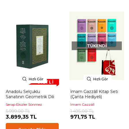
TÜKENDI
Hızlı Gör
Hızlı Gör
Anadolu Selçuklu
İmam Gazzâlî Kitap Seti
Sanatının Geometrik Dili
(Çanta Hediyeli)
Serap Ekizler Sönmez
İmam Gazzâlî
5.999,00 TL
1.495,00 TL
3.899,35 TL
971,75 TL