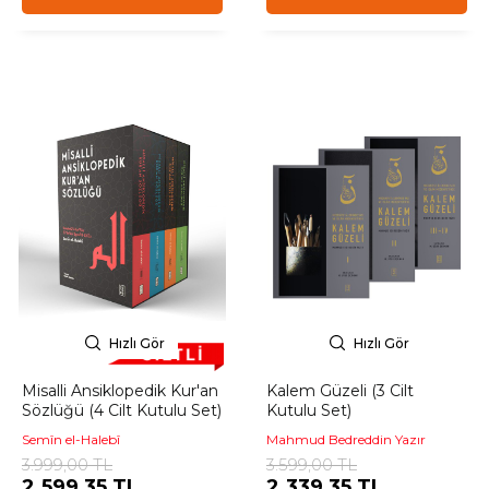
Hızlı Gör
Hızlı Gör
Misalli Ansiklopedik Kur'an
Kalem Güzeli (3 Cilt
Sözlüğü (4 Cilt Kutulu Set)
Kutulu Set)
Semîn el-Halebî
Mahmud Bedreddin Yazır
3.999,00 TL
3.599,00 TL
2.599,35 TL
2.339,35 TL