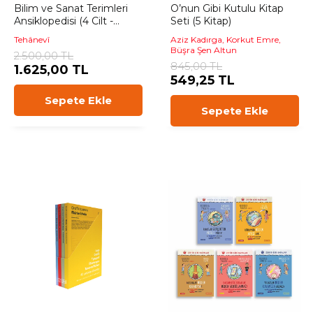
Bilim ve Sanat Terimleri
O’nun Gibi Kutulu Kitap
Ansiklopedisi (4 Cilt -
Seti (5 Kitap)
Kutulu)
Tehânevî
Aziz Kadırga, Korkut Emre,
Büşra Şen Altun
2.500,00 TL
845,00 TL
1.625,00 TL
549,25 TL
Sepete Ekle
Sepete Ekle