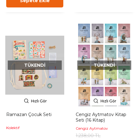
Sepete Ekle
TÜKENDI
TÜKENDI
Hızlı Gör
Hızlı Gör
Ramazan Çocuk Seti
Cengiz Aytmatov Kitap
Seti (16 Kitap)
Kolektif
Cengiz Aytmatov
1.238,00 TL