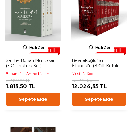
Hızlı Gör
Hızlı Gör
Sahîh-i Buhârî Muhtasarı
Revnakoğlu’nun
(3 Cilt Kutulu Set)
İstanbul’u (8 Cilt Kutulu
Set)
Babanzâde Ahmed Naim
Mustafa Koç
2.790,00 TL
18.499,00 TL
1.813,50 TL
12.024,35 TL
Sepete Ekle
Sepete Ekle