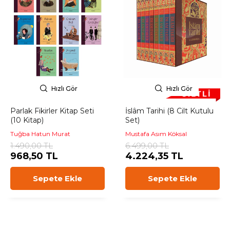
Hızlı Gör
Hızlı Gör
Parlak Fikirler Kitap Seti
İslâm Tarihi (8 Cilt Kutulu
(10 Kitap)
Set)
Tuğba Hatun Murat
Mustafa Asım Köksal
1.490,00 TL
6.499,00 TL
968,50 TL
4.224,35 TL
Sepete Ekle
Sepete Ekle