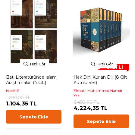
Hızlı Gör
Hızlı Gör
Batı Literatüründe İslam
Hak Dini Kur'an Dili (8 Cilt
Araştırmaları (4 Cilt)
Kutulu Set)
Kolektif
Elmalılı Muhammed Hamdi
Yazır
1.699,00 TL
6.499,00 TL
1.104,35 TL
4.224,35 TL
Sepete Ekle
Sepete Ekle