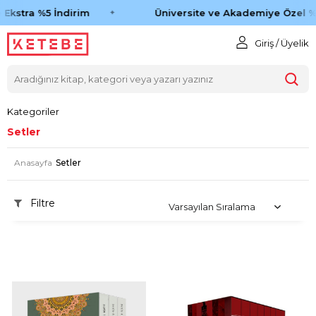
kstra %5 İndirim
Üniversite ve Akademiye Özel %45
Giriş / Üyelik
Kategoriler
Setler
Anasayfa
Setler
Filtre