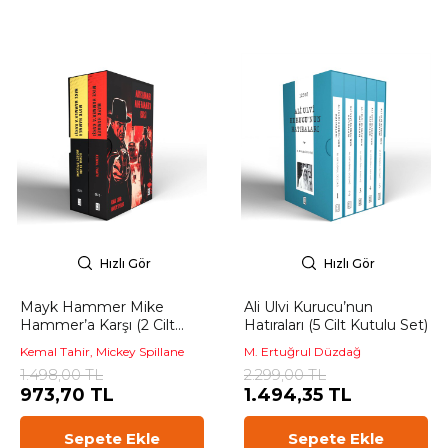
Hızlı Gör
Hızlı Gör
Mayk Hammer Mike
Ali Ulvi Kurucu’nun
Hammer’a Karşı (2 Cilt
Hatıraları (5 Cilt Kutulu Set)
Kutulu)
Kemal Tahir, Mickey Spillane
M. Ertuğrul Düzdağ
1.498,00 TL
2.299,00 TL
973,70 TL
1.494,35 TL
Sepete Ekle
Sepete Ekle