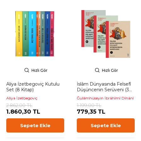
Hızlı Gör
Hızlı Gör
Aliya İzetbegoviç Kutulu
İslâm Dünyasında Felsefî
Set (8 Kitap)
Düşüncenin Serüveni (3
Cilt)
Aliya İzetbegoviç
Ğulâmhüseyin İbrâhîmî Dînânî
2.862,00 TL
1.199,00 TL
1.860,30 TL
779,35 TL
Sepete Ekle
Sepete Ekle