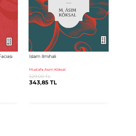
aciası
İslam İlmihali
Mustafa Asım Köksal
529,00 TL
343,85 TL