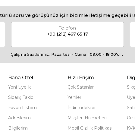
türlü soru ve görüşünüz için bizimle iletişime geçebilirs
Telefon
+90 (212) 467 65 17
Çalışma Saatlerimiz:
Pazartesi - Cuma | 09:00 - 18:00'dir.
Bana Özel
Hızlı Erişim
Diğ
Yeni Üyelik
Çok Satanlar
Sık
Sipariş Takibi
Yeniler
Üye
Favori Listem
İndirimdekiler
Sat
Adreslerim
Müşteri Hizmetleri
Gizl
Bilgilerim
Mobil Gizlilik Politikası
KV