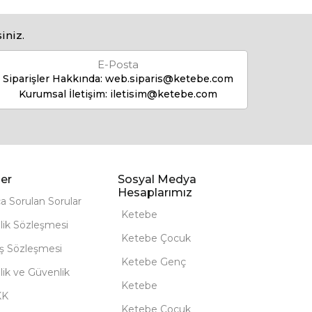
iniz.
E-Posta
Siparişler Hakkında:
web.siparis@ketebe.com
Kurumsal İletişim:
iletisim@ketebe.com
er
Sosyal Medya
Hesaplarımız
ça Sorulan Sorular
Ketebe
lik Sözleşmesi
Ketebe Çocuk
ış Sözleşmesi
Ketebe Genç
ilik ve Güvenlik
Ketebe
KK
Ketebe Çocuk