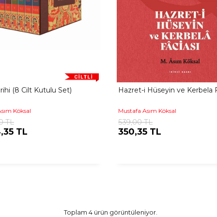
rihi (8 Cilt Kutulu Set)
Hazret-i Hüseyin ve Kerbela F
Asım Köksal
Mustafa Asım Köksal
0 TL
539,00 TL
,35 TL
350,35 TL
Toplam 4 ürün görüntüleniyor.