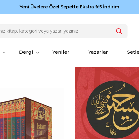
Zamansız eserler Ketebe'de: Cengiz Aytmatov
Yeni Üyelere Özel Sepette Ekstra %5 İndirim
150
Dergi
Yeniler
Yazarlar
Setl