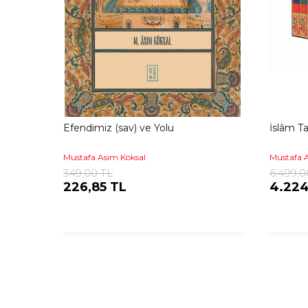
Efendimiz (sav) ve Yolu
İslâm Ta
Mustafa Asım Köksal
Mustafa 
349,00 TL
6.499,0
226,85 TL
4.224