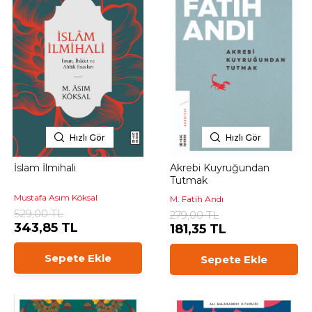
Hızlı Gör
Hızlı Gör
İslam İlmihali
Akrebi Kuyruğundan
Tutmak
Mustafa Asım Köksal
M. Fatih Andı
529,00 TL
279,00 TL
343,85 TL
181,35 TL
Sepete Ekle
Sepete Ekle