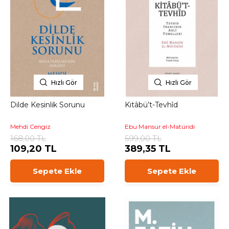
Hızlı Gör
Hızlı Gör
Dilde Kesinlik Sorunu
Kitâbü’t-Tevhîd
Mehdi Cengiz
Ebu Mansur el-Matüridi
168,00 TL
599,00 TL
109,20 TL
389,35 TL
Sepete Ekle
Sepete Ekle