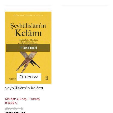
TÜKENDI
Hızlı Gör
Şeyhülislâm’ın Kelâmı
Merdan Güneş - Tuncay
Başoğlu
289,00 TL