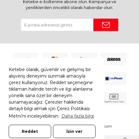
Ketebe e-bültenine abone olun. Kampanya ve
yeniliklerden öncelikli olarak haberdar olun.
Ketebe olarak, güvenilir ve gelişmiş bir
alışveriş deneyimi sunmak amacıyla
çerez kullanıyoruz. Reddet seçeneğine
tıklaman halinde tercih ve ilgi alanlarına
yönelik sana özel bir deneyim
sunamayacağız. Çerezler hakkında
detaylı bilgi almak için Çerez Politikası
Metni’ni inceleyebilirsin.
Daha fazla bilgi
© 2026 Ketebe Tüm Hakkı Saklıdır.
Ketebe.com
Reddet
İzin ver
7308052261181544