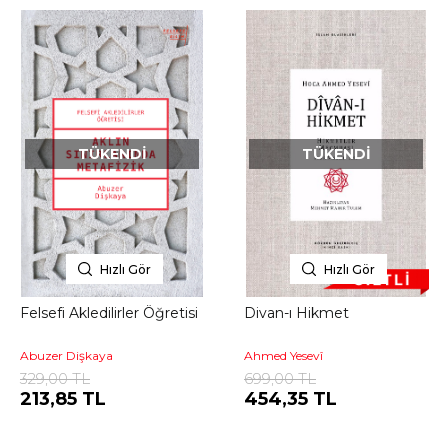
TÜKENDI
TÜKENDI
Hızlı Gör
Hızlı Gör
Felsefi Akledilirler Öğretisi
Divan-ı Hikmet
Abuzer Dişkaya
Ahmed Yesevî
329,00 TL
699,00 TL
213,85 TL
454,35 TL