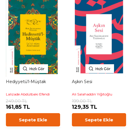
Hızlı Gör
Hızlı Gör
Hediyyetü'l-Müştak
Aşkın Sesi
Lalizade Abdülbaki Efendi
Ali Salahaddin Yiğitoğlu
249,00 TL
199,00 TL
161,85 TL
129,35 TL
Sepete Ekle
Sepete Ekle