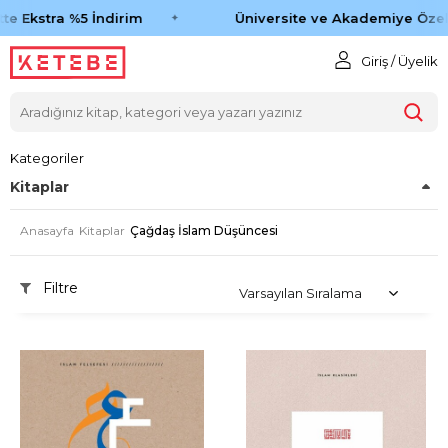
e Ekstra %5 İndirim
Üniversite ve Akademiye Özel 
Giriş / Üyelik
Kategoriler
Kitaplar
Anasayfa
Kitaplar
Çağdaş İslam Düşüncesi
Filtre