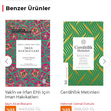
Benzer Ürünler
Yakîn ve İrfan Ehli İçin
Cerrâhîlik Metinleri
İman Hakikatleri
Şeyh Ali el-Bistami
Mehmet Cemâl Öztürk
449,00 TL
168,00 TL
%35
%35