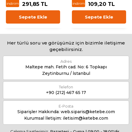
291,85 TL
109,20 TL
indirim
indirim
Sepete Ekle
Sepete Ekle
Her türlü soru ve görüşünüz için bizimle iletişime
geçebilirsiniz.
Adres
Maltepe mah. Fetih cad. No: 6 Topkapı
Zeytinburnu / İstanbul
Telefon
+90 (212) 467 65 17
E-Posta
Siparişler Hakkında:
web.siparis@ketebe.com
Kurumsal İletişim:
iletisim@ketebe.com
Çalışma Saatlerimiz:
Pazartesi - Cuma | 09:00 - 18:00'dir.