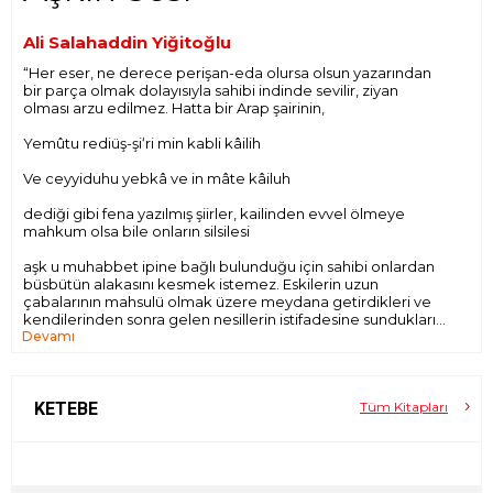
Ali Salahaddin Yiğitoğlu
“Her eser, ne derece perişan-eda olursa olsun yazarından
bir parça olmak dolayısıyla sahibi indinde sevilir, ziyan
olması arzu edilmez. Hatta bir Arap şairinin,
Yemûtu rediüş-şiʻri min kabli kâilih
Ve ceyyiduhu yebkâ ve in mâte kâiluh
dediği gibi fena yazılmış şiirler, kailinden evvel ölmeye
mahkum olsa bile onların silsilesi
aşk u muhabbet ipine bağlı bulunduğu için sahibi onlardan
büsbütün alakasını kesmek istemez. Eskilerin uzun
çabalarının mahsulü olmak üzere meydana getirdikleri ve
kendilerinden sonra gelen nesillerin istifadesine sundukları
Devamı
eserler arasında, ebedi bir hayatı bihakkın kazanmış olanlar,
her şeyi alt üst etmek şanından olan inkılapların
darbelerinden uzak kalıyor. Bir virane köşesinde saklı
hazineler gibi o eserlerin sahibi de canlı bir mazi şeklinde
yaşıyor!
KETEBE
Tüm Kitapları
Gecelerin esrarengiz karanlıklarında parlayan ve her biri yol
gösteren birer şuleye benzeyen yıldızlar nasıl nurlar
saçıyorsa, o eserleri ihtiva eden satırlar da ışıktan bir hat