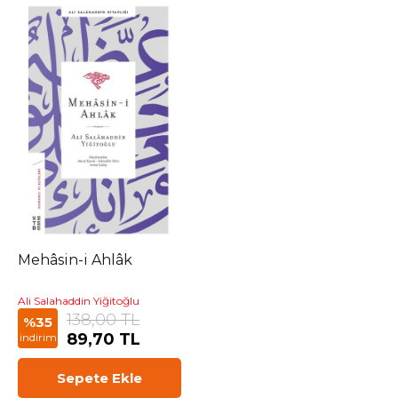
Mehâsin-i Ahlâk
Ali Salahaddin Yiğitoğlu
138,00 TL
%35
89,70 TL
indirim
Sepete Ekle