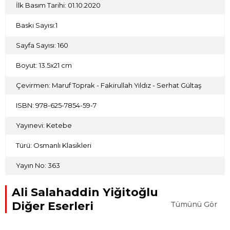
mahiyetinde bulunmaktan uzak kalmıyor.”
İlk Basım Tarihi: 01.10.2020
Osmanlı’nın son dönem isimlerinin en önemlilerinden olan,
Baskı Sayısı:1
İbnü’l-Arabî tercümanı ve İbnü’l-Fârıd şarihi Ali Salâhaddin
Yiğitoğlu’nun şiirlerinden müteşekkil Aşkın Sesi’ni sizlerle
paylaşmanın haklı gururunu yaşıyoruz.
Sayfa Sayısı: 160
Boyut: 13.5x21 cm
Çevirmen: Maruf Toprak - Fakirullah Yıldız - Serhat Gültaş
ISBN: 978-625-7854-59-7
Yayınevi: Ketebe
Türü: Osmanlı Klasikleri
Yayın No: 363
Ali Salahaddin Yiğitoğlu
Diğer Eserleri
Tümünü Gör