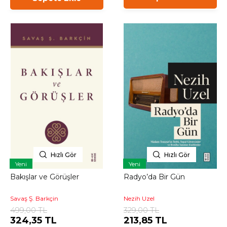
Hızlı Gör
Hızlı Gör
Yeni
Yeni
Bakışlar ve Görüşler
Radyo’da Bir Gün
Savaş Ş. Barkçin
Nezih Uzel
499,00 TL
329,00 TL
324,35 TL
213,85 TL