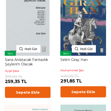
Hızlı Gör
Hızlı Gör
Yeni
Yeni
Sana Anlatacak Fantastik
Selim Giray Han
Şeylerim Olacak
Muhammet Şen
Ayşe Şasa
449,00 TL
399,00 TL
291,85 TL
259,35 TL
Sepete Ekle
Sepete Ekle