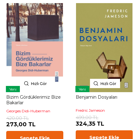
Hızlı Gör
Hızlı Gör
Yeni
Yeni
Bizim Gördüklerimiz Bize
Benjamin Dosyaları
Bakarlar
Fredric Jameson
Georges Didi-Huberman
499,00 TL
420,00 TL
324,35 TL
273,00 TL
Sepete Ekle
Sepete Ekle