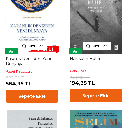
Hızlı Gör
Hızlı Gör
Yeni
Yeni
Karanlık Denizden Yeni
Hakikatin Hatırı
Dünyaya
Celâl Fedai
Yossef Rapoport
299,00 TL
899,00 TL
194,35 TL
584,35 TL
Sepete Ekle
Sepete Ekle