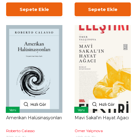
Sepete Ekle
Sepete Ekle
Hızlı Gör
Hızlı Gör
Yeni
Yeni
Amerikan Halüsinasyonları
Mavi Sakal’ın Hayat Ağacı
Roberto Calasso
Ömer Yalçınova