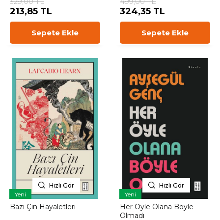
329,00 TL
499,00 TL
213,85 TL
324,35 TL
Sepete Ekle
Sepete Ekle
Hızlı Gör
Hızlı Gör
Yeni
Yeni
Bazı Çin Hayaletleri
Her Öyle Olana Böyle
Olmadı