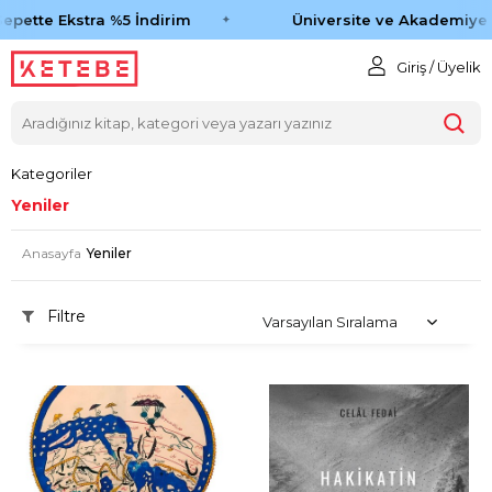
pette Ekstra %5 İndirim
Üniversite ve Akademiye Ö
Giriş / Üyelik
Kategoriler
Yeniler
Anasayfa
Yeniler
Filtre