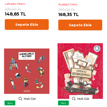
Lafcadio Hearn
Ayşegül Genç
229,00 TL
259,00 TL
148,85 TL
168,35 TL
Sepete Ekle
Sepete Ekle
Hızlı Gör
Hızlı Gör
Yeni
Yeni