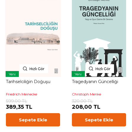
Hızlı Gör
Hızlı Gör
Yeni
Yeni
Tarihselciliğin Doğuşu
Tragedyanın Güncelliği
Friedrich Meinecke
Christoph Menke
599,00 TL
320,00 TL
389,35 TL
208,00 TL
Sepete Ekle
Sepete Ekle