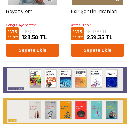
Beyaz Gemi
Esir Şehrin İnsanları
Cengiz Aytmatov
Kemal Tahir
190,00 TL
399,00 TL
%35
%35
123,50 TL
259,35 TL
indirim
indirim
Sepete Ekle
Sepete Ekle