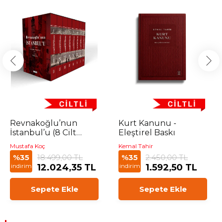
Revnakoğlu’nun
Kurt Kanunu -
İstanbul’u (8 Cilt
Eleştirel Baskı
Kutulu Set)
Mustafa Koç
Kemal Tahir
18.499,00 TL
2.450,00 TL
%35
%35
12.024,35 TL
1.592,50 TL
indirim
indirim
Sepete Ekle
Sepete Ekle