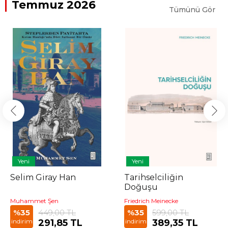
Temmuz 2026
Tümünü Gör
Yeni
Yeni
Selim Giray Han
Tarihselciliğin
Doğuşu
Muhammet Şen
Friedrich Meinecke
449,00 TL
599,00 TL
%35
%35
291,85 TL
389,35 TL
indirim
indirim