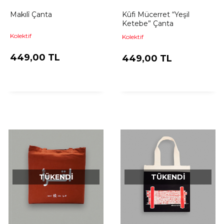
Makılî Çanta
Kûfi Mücerret “Yeşil
Ketebe” Çanta
Kolektif
Kolektif
449,00 TL
449,00 TL
TÜKENDI
TÜKENDI