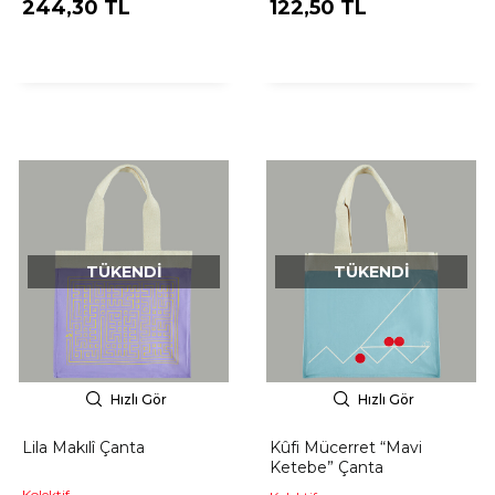
244,30 TL
122,50 TL
TÜKENDI
TÜKENDI
Hızlı Gör
Hızlı Gör
Lila Makılî Çanta
Kûfi Mücerret “Mavi
Ketebe” Çanta
Kolektif