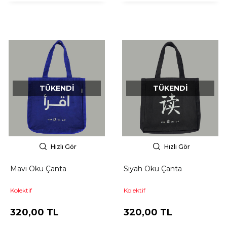
TÜKENDI
TÜKENDI
Hızlı Gör
Hızlı Gör
Mavi Oku Çanta
Siyah Oku Çanta
Kolektif
Kolektif
320,00 TL
320,00 TL