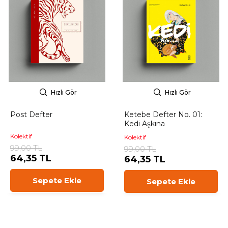
Hızlı Gör
Hızlı Gör
Post Defter
Ketebe Defter No. 01:
Kedi Aşkına
Kolektif
Kolektif
99,00 TL
99,00 TL
64,35 TL
64,35 TL
Sepete Ekle
Sepete Ekle