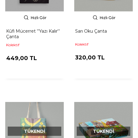
Hızlı Gör
Hızlı Gör
Kûfi Mücerret ''Yazı Kalır''
Sarı Oku Çanta
Çanta
Kolektif
Kolektif
320,00 TL
449,00 TL
TÜKENDI
TÜKENDI