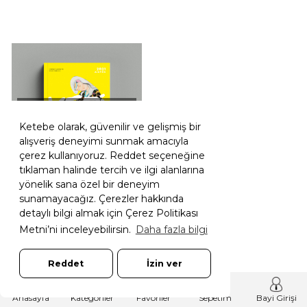
TÜKENDI
Ketebe olarak, güvenilir ve gelişmiş bir
alışveriş deneyimi sunmak amacıyla
çerez kullanıyoruz. Reddet seçeneğine
tıklaman halinde tercih ve ilgi alanlarına
yönelik sana özel bir deneyim
Hızlı Gör
sunamayacağız. Çerezler hakkında
detaylı bilgi almak için Çerez Politikası
2021 Ajanda: Kedi Aşkına
Metni’ni inceleyebilirsin.
Daha fazla bilgi
Kolektif
Reddet
İzin ver
59,00 TL
Anasayfa
Kategoriler
Favoriler
Sepetim
Bayi Girişi