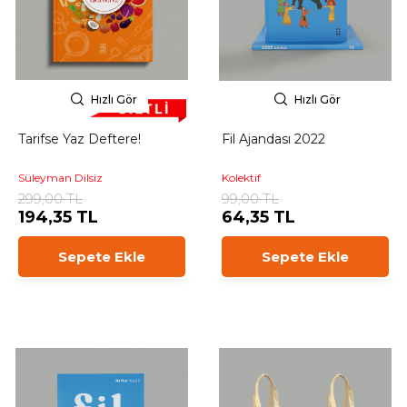
Hızlı Gör
Hızlı Gör
Tarifse Yaz Deftere!
Fil Ajandası 2022
Süleyman Dilsiz
Kolektif
299,00 TL
99,00 TL
194,35 TL
64,35 TL
Sepete Ekle
Sepete Ekle