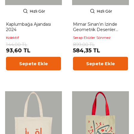
Hızlı Gör
Hızlı Gör
Kaplumbağa Ajandası
Mimar Sinan’ın İzinde
2024
Geometrik Desenler
Atölyesi
Kolektif
Serap Ekizler Sönmez
144,00 TL
899,00 TL
93,60 TL
584,35 TL
Sepete Ekle
Sepete Ekle