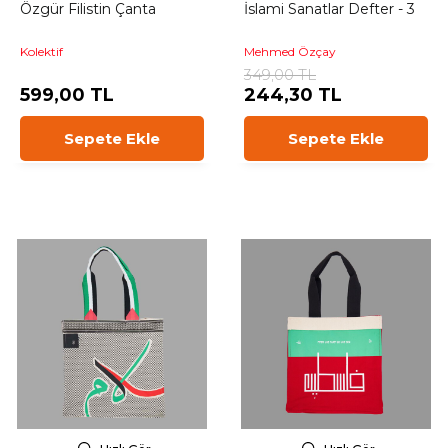
Özgür Filistin Çanta
İslami Sanatlar Defter - 3
Kolektif
Mehmed Özçay
349,00 TL
599,00 TL
244,30 TL
Sepete Ekle
Sepete Ekle