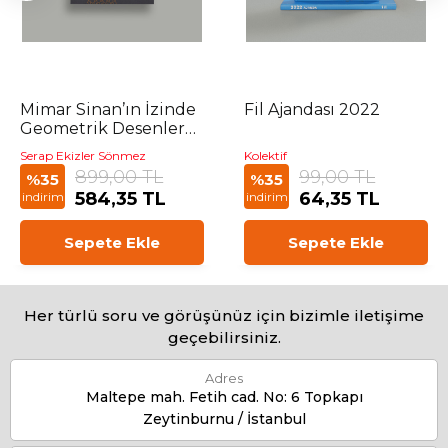
Mimar Sinan’ın İzinde
Fil Ajandası 2022
Geometrik Desenler
Atölyesi
Serap Ekizler Sönmez
Kolektif
899,00 TL
99,00 TL
%35
%35
584,35 TL
64,35 TL
indirim
indirim
Sepete Ekle
Sepete Ekle
Her türlü soru ve görüşünüz için bizimle iletişime
geçebilirsiniz.
Adres
Maltepe mah. Fetih cad. No: 6 Topkapı
Zeytinburnu / İstanbul