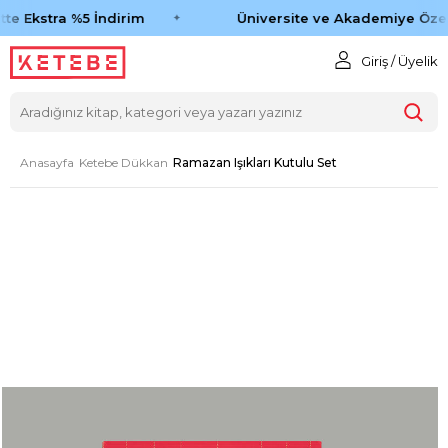
te Ekstra %5 İndirim
Üniversite ve Akademiye Özel
Giriş / Üyelik
Anasayfa
Ketebe Dükkan
Ramazan Işıkları Kutulu Set