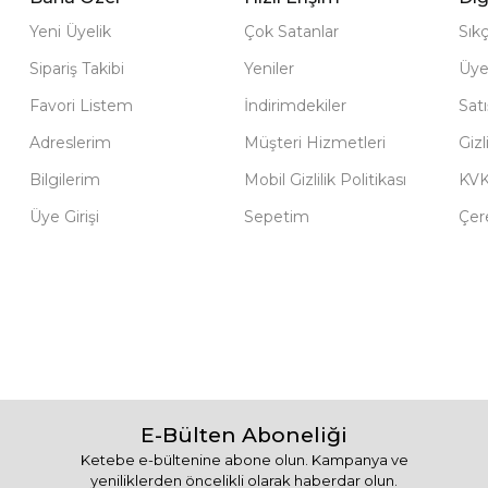
Yeni Üyelik
Çok Satanlar
Sık
Sipariş Takibi
Yeniler
Üye
Favori Listem
İndirimdekiler
Sat
Adreslerim
Müşteri Hizmetleri
Gizl
Bilgilerim
Mobil Gizlilik Politikası
KV
Üye Girişi
Sepetim
Çere
E-Bülten Aboneliği
Ketebe e-bültenine abone olun. Kampanya ve
yeniliklerden öncelikli olarak haberdar olun.