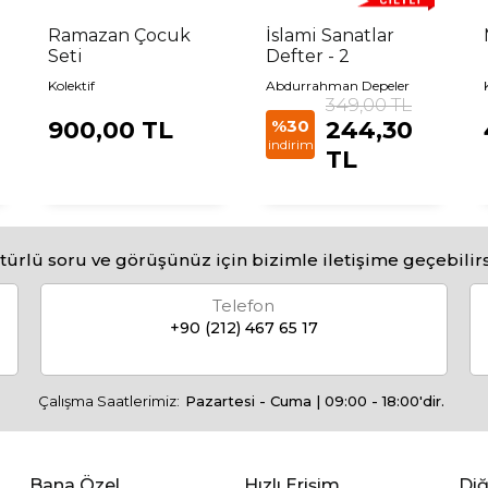
Ramazan Çocuk
İslami Sanatlar
Seti
Defter - 2
Kolektif
Abdurrahman Depeler
349,00 TL
900,00 TL
%30
244,30
indirim
TL
türlü soru ve görüşünüz için bizimle iletişime geçebilirs
Telefon
+90 (212) 467 65 17
Çalışma Saatlerimiz:
Pazartesi - Cuma | 09:00 - 18:00'dir.
Bana Özel
Hızlı Erişim
Diğ