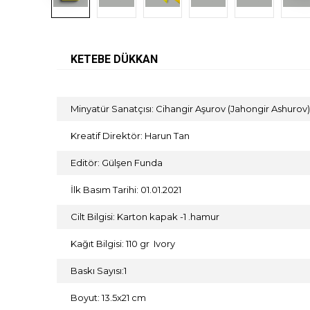
KETEBE DÜKKAN
Minyatür Sanatçısı: Cihangir Aşurov (Jahongir Ashurov)
Kreatif Direktör: Harun Tan
Editör: Gülşen Funda
İlk Basım Tarihi: 01.01.2021
Cilt Bilgisi: Karton kapak -1 .hamur
Kağıt Bilgisi: 110 gr Ivory
Baskı Sayısı:1
Boyut: 13.5x21 cm