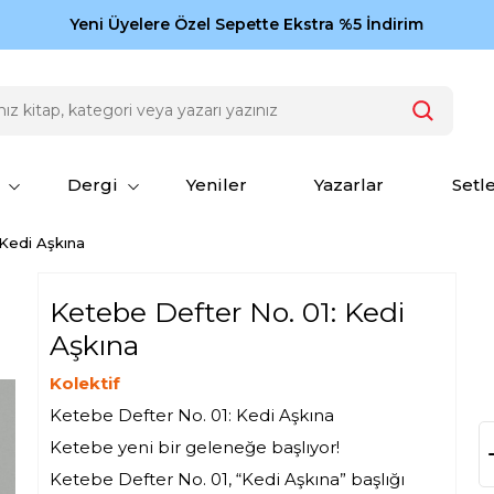
Zamansız eserler Ketebe'de: Cengiz Aytmatov
Yeni Üyelere Özel Sepette Ekstra %5 İndirim
150
Dergi
Yeniler
Yazarlar
Setl
Kedi Aşkına
Ketebe Defter No. 01: Kedi
Aşkına
Kolektif
Ketebe Defter No. 01: Kedi Aşkına
Ketebe yeni bir geleneğe başlıyor!
Ketebe Defter No. 01, “Kedi Aşkına” başlığı