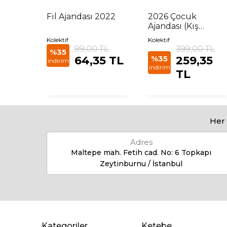
a
Fil Ajandası 2022
2026 Çocuk
Ajandası (Kış
Temalı)
Kolektif
Kolektif
99,00 TL
399,00 TL
%35
L
64,35 TL
%35
259,35
indirim
indirim
TL
Her 
Adres
Maltepe mah. Fetih cad. No: 6 Topkapı
Zeytinburnu / İstanbul
Kategoriler
Ketebe