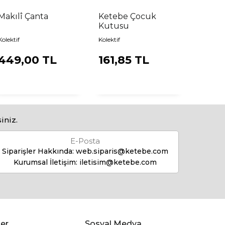
Makılî Çanta
Ketebe Çocuk
Kuzgu
Kutusu
Çanta
Kolektif
Kolektif
Kolektif
449,00 TL
161,85 TL
229,
iniz.
E-Posta
Siparişler Hakkında:
web.siparis@ketebe.com
Kurumsal İletişim:
iletisim@ketebe.com
er
Sosyal Medya