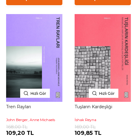
Hızlı Gör
Hızlı Gör
Tren Rayları
Tuşların Kardeşliği
John Berger, Anne Michaels
İshak Reyna
168,00 TL
169,00 TL
109,20 TL
109,85 TL