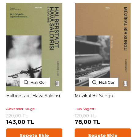
Hızlı Gör
Hızlı Gör
Halberstadt Hava Saldırısı
Müzikal Bir Sungu
Alexander Kluge
Luis Sagasti
220,00 TL
120,00 TL
143,00 TL
78,00 TL
Sepete Ekle
Sepete Ekle