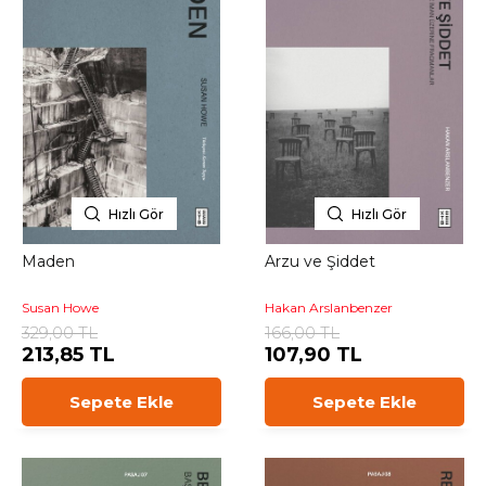
Hızlı Gör
Hızlı Gör
Maden
Arzu ve Şiddet
Susan Howe
Hakan Arslanbenzer
329,00 TL
166,00 TL
213,85 TL
107,90 TL
Sepete Ekle
Sepete Ekle