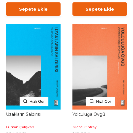
Sepete Ekle
Sepete Ekle
Hızlı Gör
Hızlı Gör
Uzakların Saldırısı
Yolculuğa Övgü
Furkan Çalışkan
Michel Onfray