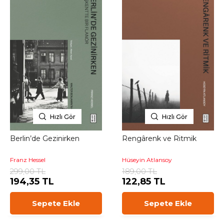
Hızlı Gör
Hızlı Gör
Berlin’de Gezinirken
Rengârenk ve Ritmik
Franz Hessel
Hüseyin Atlansoy
299,00 TL
189,00 TL
194,35 TL
122,85 TL
Sepete Ekle
Sepete Ekle