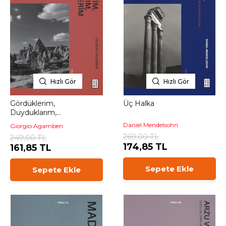
Hızlı Gör
Hızlı Gör
Gördüklerim,
Üç Halka
Duyduklarım,
Öğrendiklerim
Daniel Mendelsohn
Giorgio Agamben
269,00 TL
249,00 TL
174,85 TL
161,85 TL
Sepete Ekle
Sepete Ekle