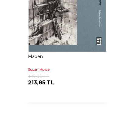
Maden
Susan Howe
329,00 TL
213,85 TL