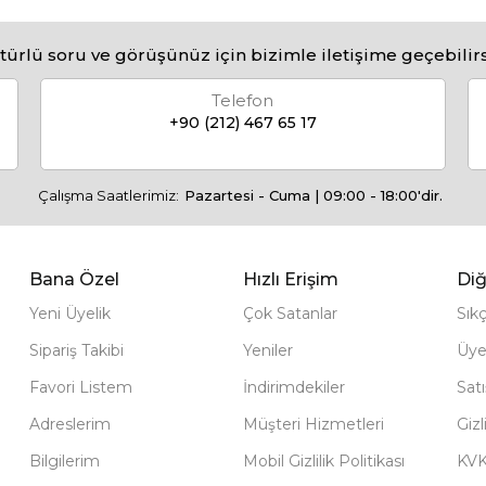
türlü soru ve görüşünüz için bizimle iletişime geçebilirs
Telefon
+90 (212) 467 65 17
Çalışma Saatlerimiz:
Pazartesi - Cuma | 09:00 - 18:00'dir.
Bana Özel
Hızlı Erişim
Diğ
Yeni Üyelik
Çok Satanlar
Sık
Sipariş Takibi
Yeniler
Üye
Favori Listem
İndirimdekiler
Sat
Adreslerim
Müşteri Hizmetleri
Gizl
Bilgilerim
Mobil Gizlilik Politikası
KV