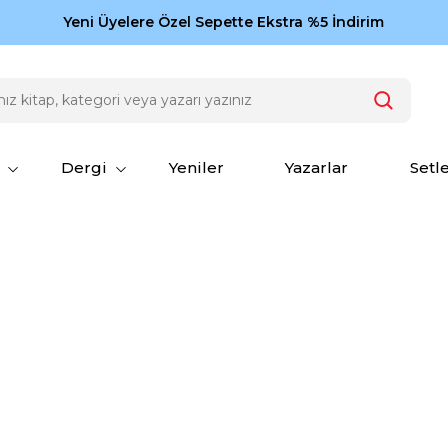
Zamansız eserler Ketebe'de: Cengiz Aytmatov
Yeni Üyelere Özel Sepette Ekstra %5 İndirim
150
Dergi
Yeniler
Yazarlar
Setl