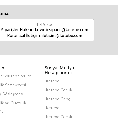
iniz.
E-Posta
Siparişler Hakkında:
web.siparis@ketebe.com
Kurumsal İletişim:
iletisim@ketebe.com
er
Sosyal Medya
Hesaplarımız
ça Sorulan Sorular
Ketebe
lik Sözleşmesi
Ketebe Çocuk
ış Sözleşmesi
Ketebe Genç
ilik ve Güvenlik
Ketebe
KK
Ketebe Çocuk