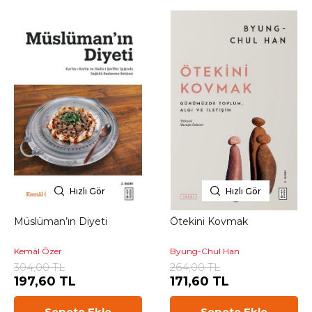
Hızlı Gör
Hızlı Gör
Müslüman’ın Diyeti
Ötekini Kovmak
Kemâl Özer
Byung-Chul Han
304,00 TL
264,00 TL
197,60 TL
171,60 TL
Sepete Ekle
Sepete Ekle