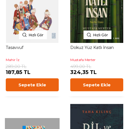
Hızlı Gör
Hızlı Gör
Tasavvuf
Dokuz Yüz Katlı İnsan
Mahir İz
Mustafa Merter
289,00 TL
499,00 TL
187,85 TL
324,35 TL
Sepete Ekle
Sepete Ekle