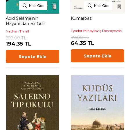
Hızlı Gör
Hızlı Gör
Âbid Selâme’nin
Kumarbaz
Hayatından Bir Gün
Fyodor Mihayloviç Dostoyevski
Nathan Thrall
99,00 TL
299,00 TL
64,35 TL
194,35 TL
Sepete Ekle
Sepete Ekle