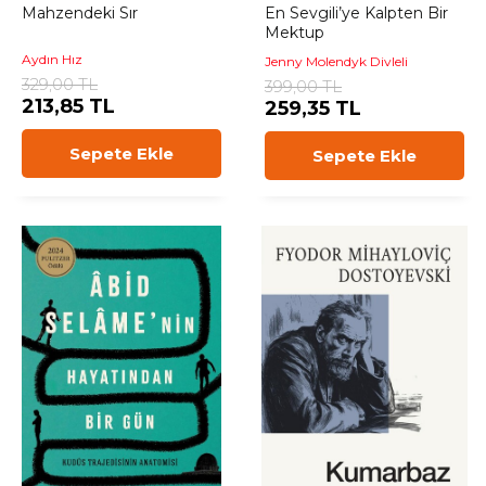
Mahzendeki Sır
En Sevgili’ye Kalpten Bir
Mektup
Aydın Hız
Jenny Molendyk Divleli
329,00 TL
399,00 TL
213,85 TL
259,35 TL
Sepete Ekle
Sepete Ekle