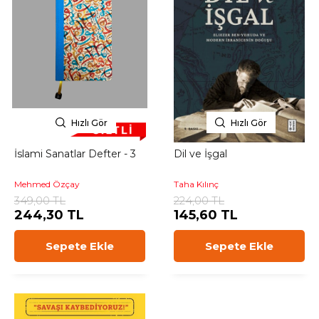
Hızlı Gör
Hızlı Gör
İslami Sanatlar Defter - 3
Dil ve İşgal
Mehmed Özçay
Taha Kılınç
349,00 TL
224,00 TL
244,30 TL
145,60 TL
Sepete Ekle
Sepete Ekle