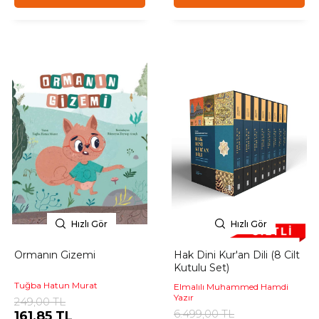
Hızlı Gör
Hızlı Gör
Ormanın Gizemi
Hak Dini Kur'an Dili (8 Cilt
Kutulu Set)
Tuğba Hatun Murat
Elmalılı Muhammed Hamdi
Yazır
249,00 TL
6.499,00 TL
161,85 TL