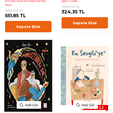
Elmalılı Muhammed Hamdi
Şeyh Galib
Yazır
499,00 TL
849,00 TL
324,35 TL
551,85 TL
Sepete Ekle
Sepete Ekle
Hızlı Gör
Hızlı Gör