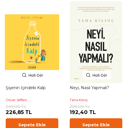
Hızlı Gör
Hızlı Gör
Şişenin İçindeki Kalp
Neyi, Nasıl Yapmalı?
Oliver Jeffers
Taha Kılınç
349,00 TL
296,00 TL
226,85 TL
192,40 TL
Sepete Ekle
Sepete Ekle