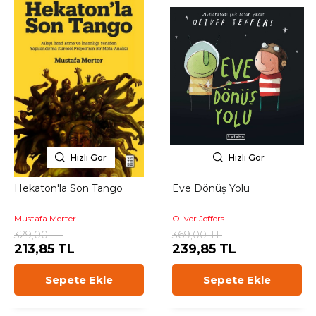
Hızlı Gör
Hızlı Gör
Hekaton'la Son Tango
Eve Dönüş Yolu
Mustafa Merter
Oliver Jeffers
329,00 TL
369,00 TL
213,85 TL
239,85 TL
Sepete Ekle
Sepete Ekle