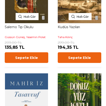
Hızlı Gör
Hızlı Gör
Salerno Tıp Okulu
Kudüs Yazıları
Güssün Güneş, Yasemin Polat
Taha Kılınç
209,00 TL
299,00 TL
135,85 TL
194,35 TL
Sepete Ekle
Sepete Ekle