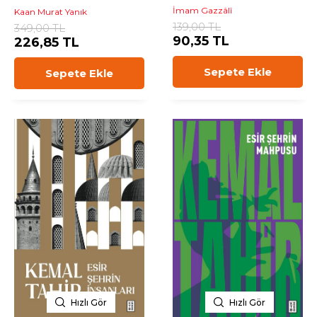
İmam Gazzâlî
Kaan Murat Yanık
139,00 TL
349,00 TL
90,35 TL
226,85 TL
Sepete Ekle
Sepete Ekle
Hızlı Gör
Hızlı Gör