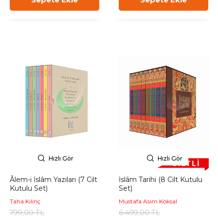
Hızlı Gör
Hızlı Gör
Âlem-i İslâm Yazıları (7 Cilt
İslâm Tarihi (8 Cilt Kutulu
Kutulu Set)
Set)
Taha Kılınç
Mustafa Asım Köksal
799,00 TL
6.499,00 TL