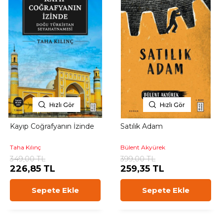
Hızlı Gör
Hızlı Gör
Kayıp Coğrafyanın İzinde
Satılık Adam
Taha Kılınç
Bülent Akyürek
349,00 TL
399,00 TL
226,85 TL
259,35 TL
Sepete Ekle
Sepete Ekle