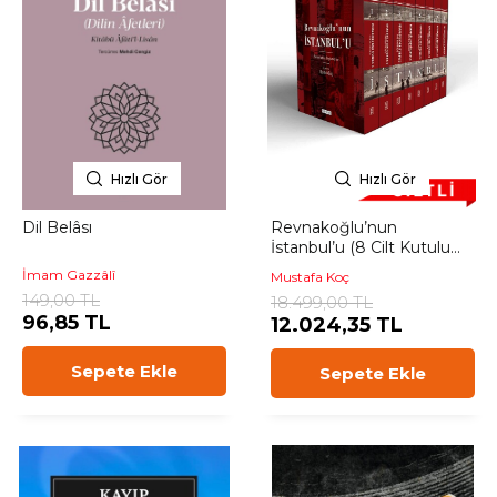
Hızlı Gör
Hızlı Gör
Dil Belâsı
Revnakoğlu’nun
İstanbul’u (8 Cilt Kutulu
Set)
İmam Gazzâlî
Mustafa Koç
149,00 TL
18.499,00 TL
96,85 TL
12.024,35 TL
Sepete Ekle
Sepete Ekle