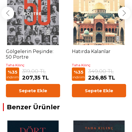
Gölgelerin Peşinde:
Hatırda Kalanlar
50 Portre
Taha Kılınç
Taha Kılınç
319,00 TL
349,00 TL
%35
%35
207,35 TL
226,85 TL
indirim
indirim
Sepete Ekle
Sepete Ekle
Benzer Ürünler