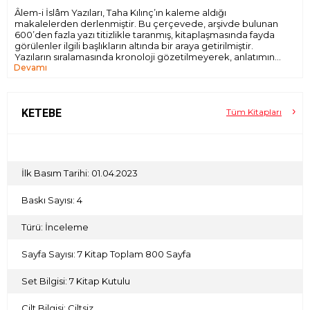
Âlem-i İslâm Yazıları, Taha Kılınç’ın kaleme aldığı
makalelerden derlenmiştir. Bu çerçevede, arşivde bulunan
600’den fazla yazı titizlikle taranmış, kitaplaşmasında fayda
görülenler ilgili başlıkların altında bir araya getirilmiştir.
Yazıların sıralamasında kronoloji gözetilmeyerek, anlatımın
Devamı
ahengine uygun bir bütünlük yakalanmaya çalışılmıştır.
Üslup ve ifadeye ise müdahale edilmemiştir.
Uzun yıllardır, her boyutuyla İslâm coğrafyasına odaklanan
Taha Kılınç, bir yandan konuyla ilgili kitap ve makaleler
yazarken, diğer yandan seyahatlerini de yoğun biçimde
KETEBE
Tüm Kitapları
sürdürmektedir. Bu yöntem sayesinde teorik bilgiyle
sahada akmakta olan pratik hayatı buluşturmaya çabalayan
Kılınç, çalışmalarının temel hedefini “Sınırlarımızın ötesinde
yaşananları, meraklı ve ilgili bakışların dikkatine sunmak”
olarak tarif etmektedir.
İlk Basım Tarihi: 01.04.2023
Âlem-i İslâm Yazıları’nın, Türkiye’de İslâm dünyasının daha
yakından ve dolaysız biçimde tanınması yolunda mütevazı
Baskı Sayısı: 4
bir rehber olmasını dileriz.
Türü: İnceleme
Sayfa Sayısı: 7 Kitap Toplam 800 Sayfa
Set Bilgisi: 7 Kitap Kutulu
Cilt Bilgisi: Ciltsiz