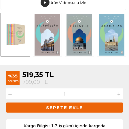
Ürün Videosunu İzle
519,35
TL
%35
indirim
799,00
TL
SEPETE EKLE
Kargo Bilgisi: 1-3 iş günü içinde kargoda