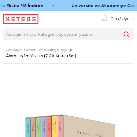
e Ekstra %5 İndirim
Üniversite ve Akademiye Özel 
Giriş / Üyelik
Anasayfa
Diziler
Taha Kılınç Kitaplığı
Âlem-i İslâm Yazıları (7 Cilt Kutulu Set)