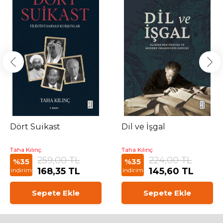
Dört Suikast
Dil ve İşgal
Taha Kılınç
Taha Kılınç
259,00 TL
224,00 TL
%35
%35
168,35 TL
145,60 TL
indirim
indirim
Sepete Ekle
Sepete Ekle