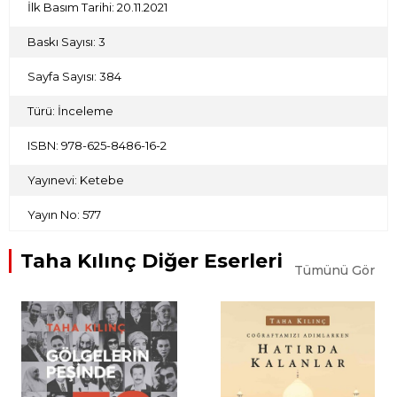
İlk Basım Tarihi: 20.11.2021
Biz kendi dönemimizde sadece ‘şahitlik’ yapmakla
yetinmek durumunda kaldık. Belki onlar, bizim
Baskı Sayısı: 3
tecrübelerimizden de çıkaracakları derslerle, kendi
dönemlerinde belli hataların tekrarlanmaması için gerekli
Sayfa Sayısı: 384
tedbirleri almayı başarırlar.
Tarihi okumaktan ve yazmaktan murat, zaten başka nedir
Türü: İnceleme
ki?"
ISBN: 978-625-8486-16-2
Yayınevi: Ketebe
Yayın No: 577
Taha Kılınç Diğer Eserleri
Tümünü Gör