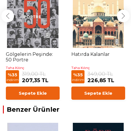
Gölgelerin Peşinde:
Hatırda Kalanlar
50 Portre
Taha Kılınç
Taha Kılınç
319,00 TL
349,00 TL
%35
%35
207,35 TL
226,85 TL
indirim
indirim
Sepete Ekle
Sepete Ekle
Benzer Ürünler