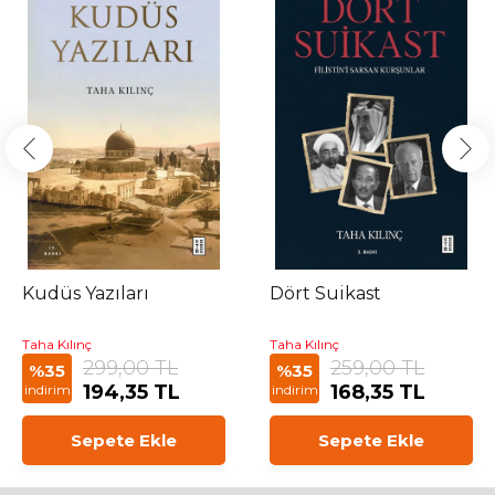
Kudüs Yazıları
Dört Suikast
Taha Kılınç
Taha Kılınç
299,00 TL
259,00 TL
%35
%35
194,35 TL
168,35 TL
indirim
indirim
Sepete Ekle
Sepete Ekle