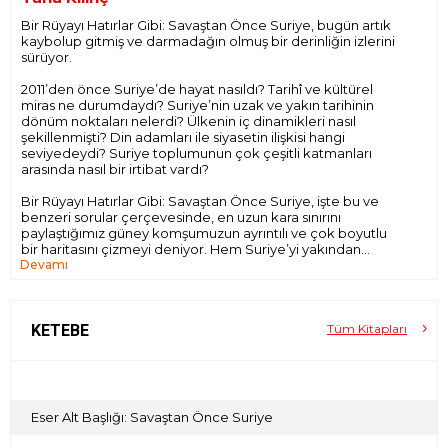
Bir Rüyayı Hatırlar Gibi: Savaştan Önce Suriye, bugün artık
kaybolup gitmiş ve darmadağın olmuş bir derinliğin izlerini
sürüyor.
2011’den önce Suriye’de hayat nasıldı? Tarihî ve kültürel
miras ne durumdaydı? Suriye’nin uzak ve yakın tarihinin
dönüm noktaları nelerdi? Ülkenin iç dinamikleri nasıl
şekillenmişti? Din adamları ile siyasetin ilişkisi hangi
seviyedeydi? Suriye toplumunun çok çeşitli katmanları
arasında nasıl bir irtibat vardı?
Bir Rüyayı Hatırlar Gibi: Savaştan Önce Suriye, işte bu ve
benzeri sorular çerçevesinde, en uzun kara sınırını
paylaştığımız güney komşumuzun ayrıntılı ve çok boyutlu
bir haritasını çizmeyi deniyor. Hem Suriye’yi yakından
Devamı
tanıma hem de Suriye topraklarında yaşayan insanların
zaman içinde sürüklendiği farklı serüvenleri kavrama adına.
Ve elbette, tüm bunların sınırın bu yakasıyla bağlantılarını da
kurarak…
KETEBE
Tüm Kitapları
Taha Kılınç, kitabı neden kaleme aldığını ve yazmakla neyi
amaçladığını şöyle anlatıyor:
"…Tasvir etmeye çalıştığım manzaranın, bizim şahit
olduklarımızı ancak kitaplardan okuyacak olan gelecek
Eser Alt Başlığı: Savaştan Önce Suriye
nesillere, kendi tarihlerini yazarken ışık tutacağını ve yol
göstereceğini ümit ediyorum.