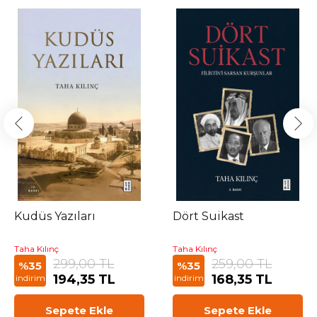
Kudüs Yazıları
Dört Suikast
Taha Kılınç
Taha Kılınç
299,00 TL
259,00 TL
%35
%35
194,35 TL
168,35 TL
indirim
indirim
Sepete Ekle
Sepete Ekle