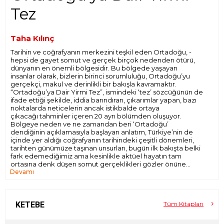
Tez
Taha Kılınç
Tarihin ve coğrafyanın merkezini teşkil eden Ortadoğu, -
hepsi de gayet somut ve gerçek birçok nedenden ötürü,
dünyanın en önemli bölgesidir. Bu bölgede yaşayan
insanlar olarak, bizlerin birinci sorumluluğu, Ortadoğu’yu
gerçekçi, makul ve derinlikli bir bakışla kavramaktır.
“Ortadoğu’ya Dair Yirmi Tez”, ismindeki ‘tez’ sözcüğünün de
ifade ettiği şekilde, iddia barındıran, çıkarımlar yapan, bazı
noktalarda neticelerin ancak istikbalde ortaya
çıkacağı tahminler içeren 20 ayrı bölümden oluşuyor.
Bölgeye neden ve ne zamandan beri ‘Ortadoğu’
dendiğinin açıklamasıyla başlayan anlatım, Türkiye’nin de
içinde yer aldığı coğrafyanın tarihindeki çeşitli dönemleri,
tarihten günümüze taşınan unsurları, bugün ilk bakışta belki
fark edemediğimiz ama kesinlikle aktüel hayatın tam
ortasına denk düşen somut gerçeklikleri gözler önüne
Devamı
seriyor. Ortadoğu’nun belkemiğini oluşturan dört
ülkenin (Türkiye, Mısır, İran ve Suudi Arabistan) tarihine
sıklıkla atıfların yapıldığı kitabın temel hedefi, coğrafyanın
kendi iç dinamiklerine işaret etmek. Ortadoğu’da yaşanan
gelişmeleri genellikle “dış güçler”e hamleden genellemeci
KETEBE
Tüm Kitapları
ve kolaycı bakıştan kaçınmaya çalışarak, “dış güçler”
dediğimiz ülkelerin aslında içerideki bazı dengeler ve yerli