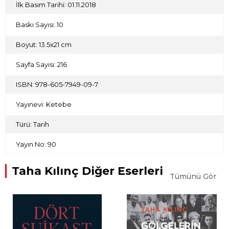
unsurlar yardımıyla iş gördüklerini izah çabası, kitabın ana
İlk Basım Tarihi: 01.11.2018
fikrini oluşturuyor.
Baskı Sayısı: 10
Boyut: 13.5x21 cm
Sayfa Sayısı: 216
ISBN: 978-605-7949-09-7
Yayınevi: Ketebe
Türü: Tarih
Yayın No: 90
Taha Kılınç Diğer Eserleri
Tümünü Gör