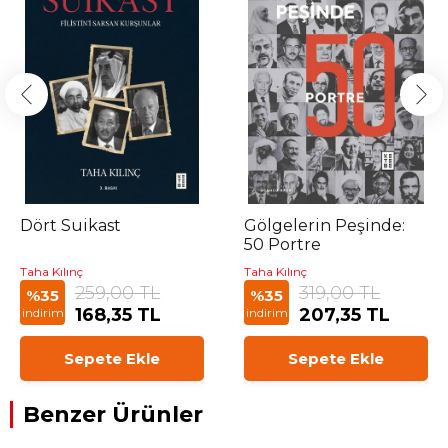
Dört Suikast
Gölgelerin Peşinde:
50 Portre
Taha Kılınç
Taha Kılınç
259,00 TL
319,00 TL
%35
%35
168,35 TL
207,35 TL
indirim
indirim
Sepete Ekle
Sepete Ekle
Benzer Ürünler