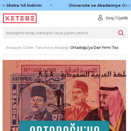
e Ekstra %5 İndirim
Üniversite ve Akademiye Özel 
Giriş / Üyelik
Anasayfa
Diziler
Taha Kılınç Kitaplığı
Ortadoğu’ya Dair Yirmi Tez