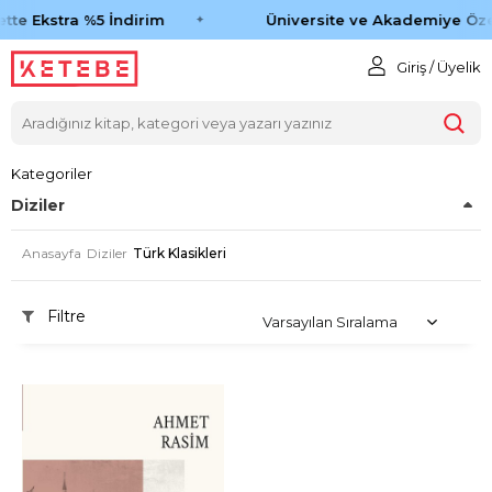
tte Ekstra %5 İndirim
Üniversite ve Akademiye Öze
Giriş / Üyelik
Kategoriler
Diziler
Anasayfa
Diziler
Türk Klasikleri
Filtre