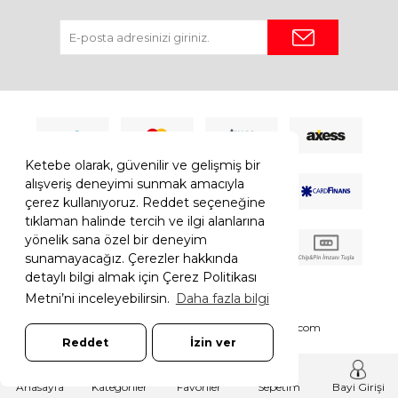
Ketebe olarak, güvenilir ve gelişmiş bir
alışveriş deneyimi sunmak amacıyla
çerez kullanıyoruz. Reddet seçeneğine
tıklaman halinde tercih ve ilgi alanlarına
yönelik sana özel bir deneyim
sunamayacağız. Çerezler hakkında
detaylı bilgi almak için Çerez Politikası
Metni’ni inceleyebilirsin.
Daha fazla bilgi
© 2026 Ketebe Tüm Hakkı Saklıdır.
Ketebe.com
Reddet
İzin ver
7308052261181544
T
-Soft
E-Ticaret
Sistemleriyle Hazırlanmıştır.
Anasayfa
Kategoriler
Favoriler
Sepetim
Bayi Girişi