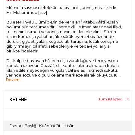
Müminin susması tefekkür, bakışı ibret, konuşması zikirdir.
Hz. Muhammed [sav]
Bu eser, İhyâu Ulûmi’d-Dîn’de yer alan “Kitâbü Âfâti’l-Lisân”
bölümünün tercümesidir. Eserde dil ile iman arasındaki ilişki,
susmanın hikmeti ve konuşmanın sınırları ele alınır. Sözün
insanı kurtuluşa yahut helâke sürükleyen etkisi üzerinde
durulur; gıybet, yalan, koğuculuk, tartışma, fuzûlî konuşma
gibi yirmi ayrı dil âfeti, sebepleriyle ve tedavi yollarıyla
birlikte incelenir.
Dil, kalpte başlayan hâllerin dışa vurulduğu ve terbiyesi en
zor olan uzuvdur. Gazzâlî, dili kontrol altına almadan kalbin
ıslah edilemeyeceğini vurgular. Dil Belâsı, hikmetli sükûtu,
yerinde sözü ve ölçülü kelâmı merkeze alarak okuyucusunu
Devamı
niyet, ahlâk ve ebedî akıbet bilinciyle kendi sözü üzerine
düşünmeye davet eder.
KETEBE
Tüm Kitapları
Eser Alt Başlığı: Kitâbü Âfâti’l-Lisân