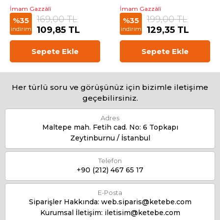
İmam Gazzâlî
İmam Gazzâlî
169,00 TL
199,00 TL
%35
%35
109,85 TL
129,35 TL
indirim
indirim
Sepete Ekle
Sepete Ekle
Her türlü soru ve görüşünüz için bizimle iletişime
geçebilirsiniz.
Adres
Maltepe mah. Fetih cad. No: 6 Topkapı
Zeytinburnu / İstanbul
Telefon
+90 (212) 467 65 17
E-Posta
Siparişler Hakkında:
web.siparis@ketebe.com
Kurumsal İletişim:
iletisim@ketebe.com