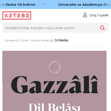
te Ekstra %5 İndirim
Üniversite ve Akademiye Özel 
Giriş / Üyelik
Anasayfa
Diziler
Gazzâli Kitaplığı
Dil Belâsı