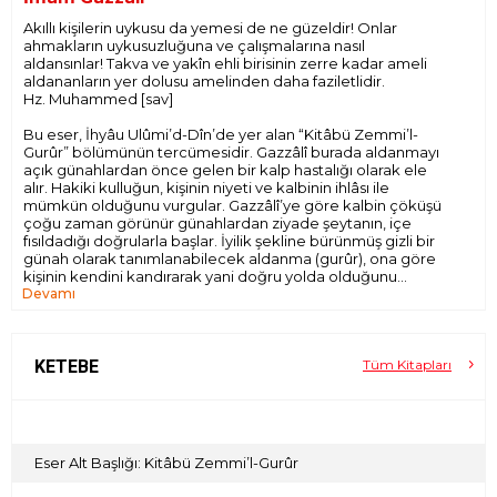
Akıllı kişilerin uykusu da yemesi de ne güzeldir! Onlar
ahmakların uykusuzluğuna ve çalışmalarına nasıl
aldansınlar! Takva ve yakîn ehli birisinin zerre kadar ameli
aldananların yer dolusu amelinden daha faziletlidir.
Hz. Muhammed [sav]
Bu eser, İhyâu Ulûmi’d-Dîn’de yer alan “Kitâbü Zemmi’l-
Gurûr” bölümünün tercümesidir. Gazzâlî burada aldanmayı
açık günahlardan önce gelen bir kalp hastalığı olarak ele
alır. Hakiki kulluğun, kişinin niyeti ve kalbinin ihlâsı ile
mümkün olduğunu vurgular. Gazzâlî’ye göre kalbin çöküşü
çoğu zaman görünür günahlardan ziyade şeytanın, içe
fısıldadığı doğrularla başlar. İyilik şekline bürünmüş gizli bir
günah olarak tanımlanabilecek aldanma (gurûr), ona göre
kişinin kendini kandırarak yani doğru yolda olduğunu
Devamı
zannederek hakikatten uzaklaşmasına yol açar.
İlmiyle övünen âlimlerin, ibadetlerine güvenen âbidlerin,
manevî hâllerine yaslanan sûfîlerin ve servetiyle kendini
emniyette gören zenginlerin nasıl aldanabildiğini çarpıcı
KETEBE
Tüm Kitapları
örneklerle açıklar. Amelin çokluğunun kurtuluş için yeterli
olmadığını hatırlatır. Niyetin ve kalbin ihlâsının belirleyici ölçü
olduğunu sürekli ön plana çıkarır. Recâ ile boş temenni
arasındaki farkı belirterek Allah’ın rahmetine güvenmenin
sınırlarını çizer. Aldanmanın Yergisi, günümüz dünyasında
Eser Alt Başlığı: Kitâbü Zemmi’l-Gurûr
kendini haklı gören, yeterli sayan ve sorgulamaktan
uzaklaşan insan için güçlü bir uyarı niteliği taşır.