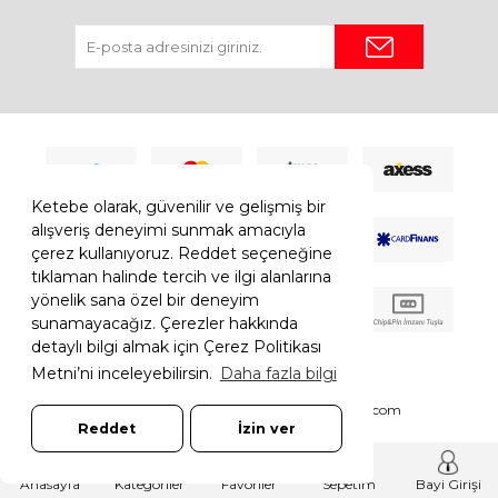
Ketebe olarak, güvenilir ve gelişmiş bir
alışveriş deneyimi sunmak amacıyla
çerez kullanıyoruz. Reddet seçeneğine
tıklaman halinde tercih ve ilgi alanlarına
yönelik sana özel bir deneyim
sunamayacağız. Çerezler hakkında
detaylı bilgi almak için Çerez Politikası
Metni’ni inceleyebilirsin.
Daha fazla bilgi
© 2026 Ketebe Tüm Hakkı Saklıdır.
Ketebe.com
Reddet
İzin ver
7308052261181544
T
-Soft
E-Ticaret
Sistemleriyle Hazırlanmıştır.
Anasayfa
Kategoriler
Favoriler
Sepetim
Bayi Girişi