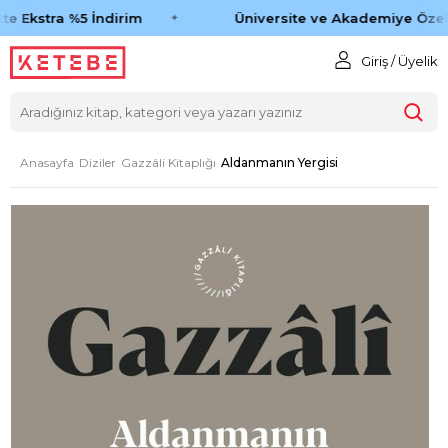
te Ekstra %5 İndirim
Üniversite ve Akademiye Özel 
Giriş / Üyelik
Anasayfa
Diziler
Gazzâli Kitaplığı
Aldanmanın Yergisi