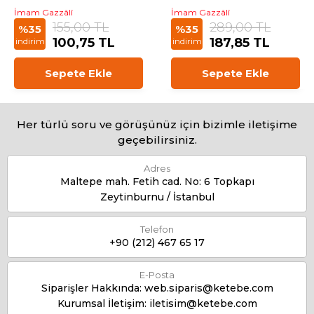
İmam Gazzâlî
İmam Gazzâlî
155,00 TL
289,00 TL
%35
%35
100,75 TL
187,85 TL
indirim
indirim
Sepete Ekle
Sepete Ekle
Her türlü soru ve görüşünüz için bizimle iletişime
geçebilirsiniz.
Adres
Maltepe mah. Fetih cad. No: 6 Topkapı
Zeytinburnu / İstanbul
Telefon
+90 (212) 467 65 17
E-Posta
Siparişler Hakkında:
web.siparis@ketebe.com
Kurumsal İletişim:
iletisim@ketebe.com