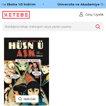
tte Ekstra %5 İndirim
Üniversite ve Akademiye Öze
Giriş / Üyelik
Hızlı Gör