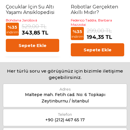
Çocuklar İçin Su Altı
Robotlar Gerçekten
Yaşamı Ansiklopedisi
Akıllı Mıdır?
Bohdana Jarošová
Federico Taddia, Barbara
Mazzolai
529,00 TL
%35
299,00 TL
%35
343,85 TL
indirim
194,35 TL
indirim
Sepete Ekle
Sepete Ekle
Her türlü soru ve görüşünüz için bizimle iletişime
geçebilirsiniz.
Adres
Maltepe mah. Fetih cad. No: 6 Topkapı
Zeytinburnu / İstanbul
Telefon
+90 (212) 467 65 17