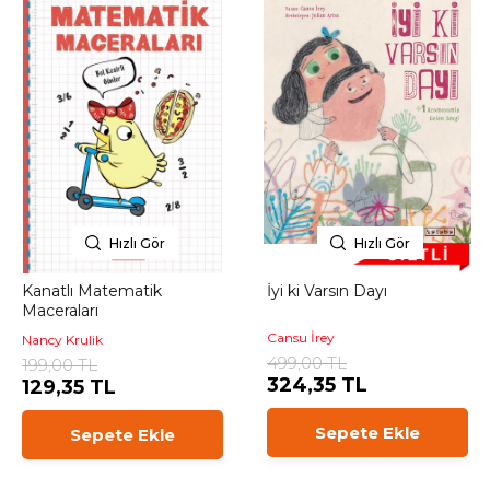
Hızlı Gör
Hızlı Gör
Kanatlı Matematik
İyi ki Varsın Dayı
Maceraları
Cansu İrey
Nancy Krulik
499,00 TL
199,00 TL
324,35 TL
129,35 TL
Sepete Ekle
Sepete Ekle