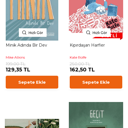
Hızlı Gör
Hızlı Gör
Minik Adında Bir Dev
Kıpırdaşan Harfler
Mike Atkins
Kate Rolfe
199,00 TL
250,00 TL
129,35 TL
162,50 TL
Sepete Ekle
Sepete Ekle