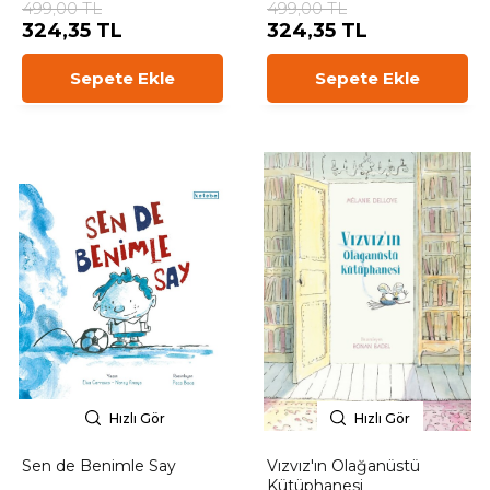
499,00 TL
499,00 TL
324,35 TL
324,35 TL
Sepete Ekle
Sepete Ekle
Hızlı Gör
Hızlı Gör
Sen de Benimle Say
Vızvız'ın Olağanüstü
Kütüphanesi