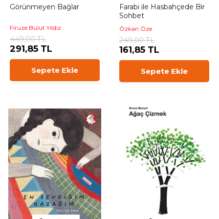
Görünmeyen Bağlar
Farabi ile Hasbahçede Bir
Sohbet
Firuze Bulut Yıldız
Özkan Öze
449,00 TL
249,00 TL
291,85 TL
161,85 TL
Sepete Ekle
Sepete Ekle