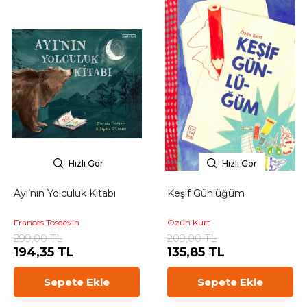
Hızlı Gör
Hızlı Gör
Ayı’nın Yolculuk Kitabı
Keşif Günlüğüm
Frances Tosdevin
Özün Kurt
299,00 TL
209,00 TL
194,35 TL
135,85 TL
Sepete Ekle
Sepete Ekle