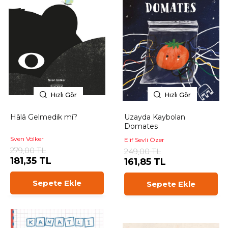
Hızlı Gör
Hızlı Gör
Hâlâ Gelmedik mi?
Uzayda Kaybolan
Domates
Sven Völker
Elif Sevli Özer
279,00 TL
249,00 TL
181,35 TL
161,85 TL
Sepete Ekle
Sepete Ekle