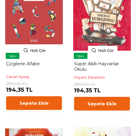
Hızlı Gör
Hızlı Gör
Yeni
Yeni
Çizgilerle Alfabe
Süper Akıllı Hayvanlar
Okulu
Canan Aytaş
Payam Ebrahimi
299,00 TL
299,00 TL
194,35 TL
194,35 TL
Sepete Ekle
Sepete Ekle