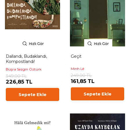
Hızlı Gör
Hızlı Gör
Dallandı, Budaklandı,
Geçit
Kompostlandı!
Minh Lê
Büşra Sezgin Öztürk
249,00 TL
349,00 TL
161,85 TL
226,85 TL
Sepete Ekle
Sepete Ekle