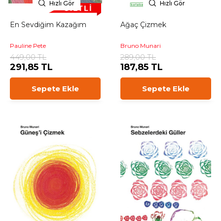
Hızlı Gör
Hızlı Gör
En Sevdiğim Kazağım
Ağaç Çizmek
Pauline Pete
Bruno Munari
449,00 TL
289,00 TL
291,85 TL
187,85 TL
Sepete Ekle
Sepete Ekle