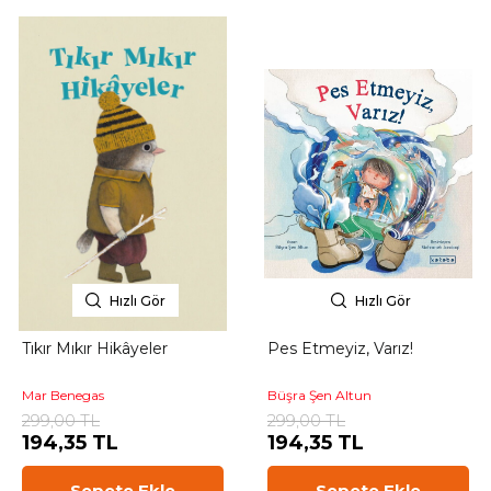
Hızlı Gör
Hızlı Gör
Tıkır Mıkır Hikâyeler
Pes Etmeyiz, Varız!
Mar Benegas
Büşra Şen Altun
299,00 TL
299,00 TL
194,35 TL
194,35 TL
Sepete Ekle
Sepete Ekle