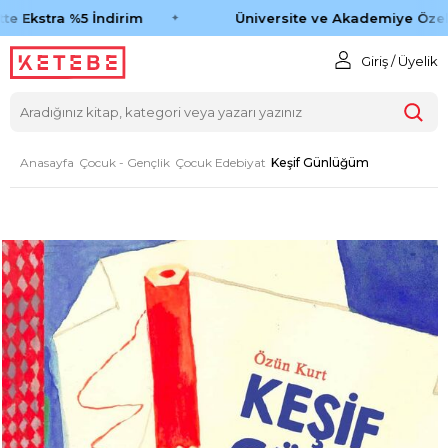
e Ekstra %5 İndirim
Üniversite ve Akademiye Özel 
Giriş / Üyelik
Anasayfa
Çocuk - Gençlik
Çocuk Edebiyat
Keşif Günlüğüm