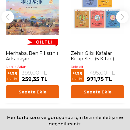
Merhaba, Ben Filistinli
Zehir Gibi Kafalar
Arkadaşın
Kitap Seti (5 Kitap)
Nabila Adani
Kolektif
399,00 TL
1.495,00 TL
%35
%35
259,35 TL
971,75 TL
indirim
indirim
Sepete Ekle
Sepete Ekle
Her türlü soru ve görüşünüz için bizimle iletişime
geçebilirsiniz.