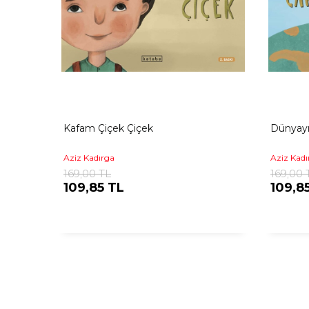
Kafam Çiçek Çiçek
Dünyayı
Aziz Kadırga
Aziz Kadı
169,00 TL
169,00 
109,85 TL
109,8