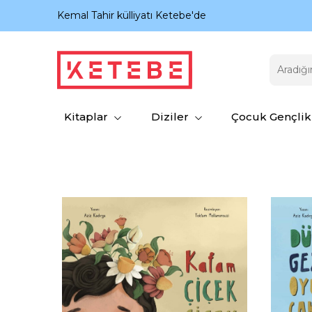
nıyor.
Kemal Tahir külliyatı Ketebe'de
Kitaplar
Diziler
Çocuk Gençlik