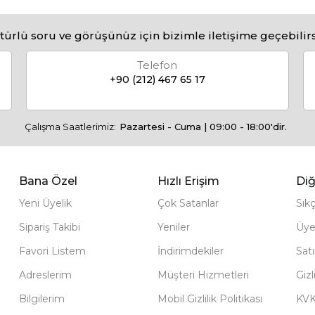
türlü soru ve görüşünüz için bizimle iletişime geçebilirs
Telefon
+90 (212) 467 65 17
Çalışma Saatlerimiz:
Pazartesi - Cuma | 09:00 - 18:00'dir.
Bana Özel
Hızlı Erişim
Diğ
Yeni Üyelik
Çok Satanlar
Sık
Sipariş Takibi
Yeniler
Üye
Favori Listem
İndirimdekiler
Sat
Adreslerim
Müşteri Hizmetleri
Gizl
Bilgilerim
Mobil Gizlilik Politikası
KV