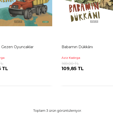
 Gezen Oyuncaklar
Babamın Dükkânı
rga
Aziz Kadırga
TL
169,00 TL
5 TL
109,85 TL
Toplam 3 ürün görüntüleniyor.