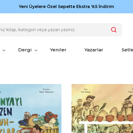
Zamansız eserler Ketebe'de: Cengiz Aytmatov
Yeni Üyelere Özel Sepette Ekstra %5 İndirim
150
Dergi
Yeniler
Yazarlar
Setl