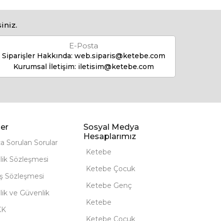
iniz.
E-Posta
Siparişler Hakkında:
web.siparis@ketebe.com
Kurumsal İletişim:
iletisim@ketebe.com
er
Sosyal Medya
Hesaplarımız
ça Sorulan Sorular
Ketebe
lik Sözleşmesi
Ketebe Çocuk
ış Sözleşmesi
Ketebe Genç
ilik ve Güvenlik
Ketebe
KK
Ketebe Çocuk