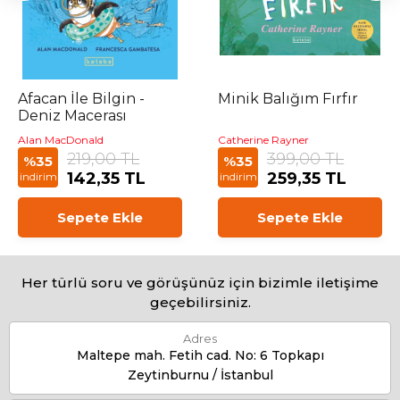
Afacan İle Bilgin -
Minik Balığım Fırfır
Deniz Macerası
Alan MacDonald
Catherine Rayner
219,00 TL
399,00 TL
%35
%35
142,35 TL
259,35 TL
indirim
indirim
Sepete Ekle
Sepete Ekle
Her türlü soru ve görüşünüz için bizimle iletişime
geçebilirsiniz.
Adres
Maltepe mah. Fetih cad. No: 6 Topkapı
Zeytinburnu / İstanbul