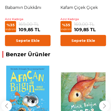
Babamın Dükkânı
Kafam Çiçek Çiçek
Aziz Kadırga
Aziz Kadırga
169,00 TL
169,00 TL
%35
%35
109,85 TL
109,85 TL
indirim
indirim
Sepete Ekle
Sepete Ekle
Benzer Ürünler