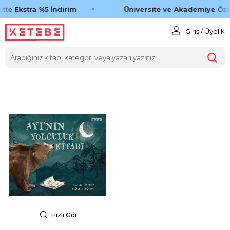
tte Ekstra %5 İndirim
Üniversite ve Akademiye Öze
Giriş / Üyelik
Hızlı Gör