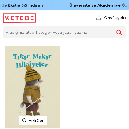
tte Ekstra %5 İndirim
Üniversite ve Akademiye Öze
Giriş / Üyelik
Hızlı Gör