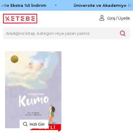
ette Ekstra %5 İndirim
Üniversite ve Akademiye Öz
Giriş / Üyelik
Hızlı Gör