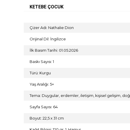
KETEBE ÇOCUK
Çizer Adı: Nathalie Dion
Orijinal Dil: İngilizce
İlk Basım Tarihi: 01.05.2026
Baskı Sayısı: 1
Türü: Kurgu
Yaş Aralığı: 5+
Tema: Duygular, erdemler, iletişim, kişisel gelişim, d
Sayfa Sayısı: 64
Boyut: 22,5 x 31 cm
Kağıt Bilgisi: 120 gr. 1. Hamur