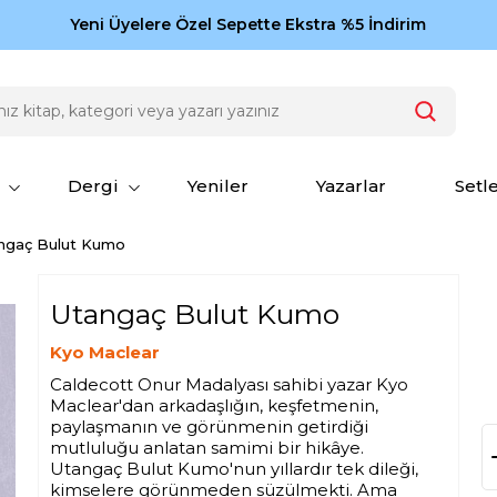
Zamansız eserler Ketebe'de: Cengiz Aytmatov
Yeni Üyelere Özel Sepette Ekstra %5 İndirim
150
Dergi
Yeniler
Yazarlar
Setl
ngaç Bulut Kumo
Utangaç Bulut Kumo
Kyo Maclear
Caldecott Onur Madalyası sahibi yazar Kyo
Maclear'dan arkadaşlığın, keşfetmenin,
paylaşmanın ve görünmenin getirdiği
mutluluğu anlatan samimi bir hikâye.
Utangaç Bulut Kumo'nun yıllardır tek dileği,
kimselere görünmeden süzülmekti. Ama