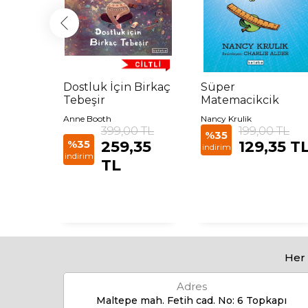
e
Dostluk İçin Birkaç
Süper
Tebeşir
Matemacikcik
Anne Booth
Nancy Krulik
 TL
399,00 TL
199,00 TL
%35
35
%35
259,35
129,35 T
indirim
indirim
TL
Her 
Adres
Maltepe mah. Fetih cad. No: 6 Topkapı