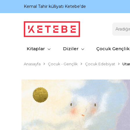
nıyor.
Kemal Tahir külliyatı Ketebe'de
Kitaplar
Diziler
Çocuk Gençlik
Anasayfa
Çocuk - Gençlik
Çocuk Edebiyat
Uta