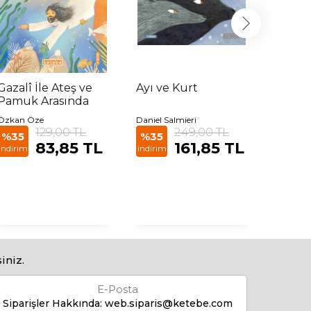
Gazalî İle Ateş ve
Ayı ve Kurt
Yıldız
Pamuk Arasında
Kafam
Özkan Öze
Daniel Salmieri
Federico 
129,00 TL
249,00 TL
Margheri
%35
%35
83,85 TL
161,85 TL
indirim
indirim
%35
indirim
iniz.
E-Posta
Siparişler Hakkında:
web.siparis@ketebe.com