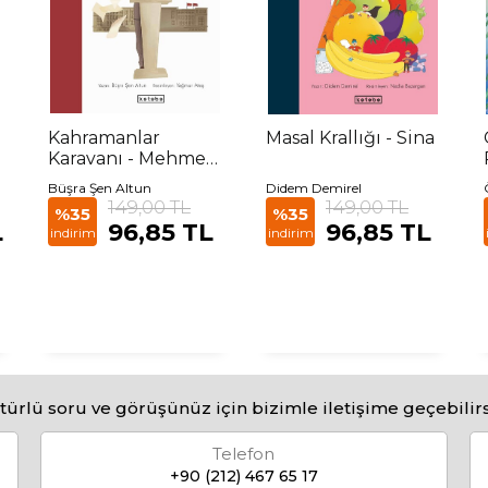
Kahramanlar
Masal Krallığı - Sina
Karavanı - Mehmet
Akif Ersoy ve Şiirin
Büşra Şen Altun
Didem Demirel
Gücü
149,00 TL
149,00 TL
%35
%35
L
96,85 TL
96,85 TL
indirim
indirim
türlü soru ve görüşünüz için bizimle iletişime geçebilirs
Telefon
+90 (212) 467 65 17