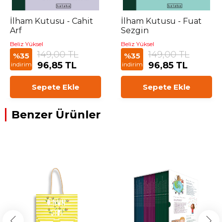
İlham Kutusu - Cahit
İlham Kutusu - Fuat
Arf
Sezgin
Beliz Yüksel
Beliz Yüksel
149,00 TL
149,00 TL
%35
%35
96,85 TL
96,85 TL
indirim
indirim
Sepete Ekle
Sepete Ekle
Benzer Ürünler