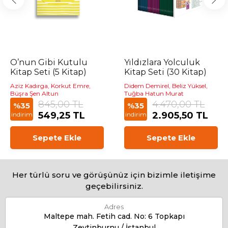
O’nun Gibi Kutulu
Yıldızlara Yolculuk
Kitap Seti (5 Kitap)
Kitap Seti (30 Kitap)
Aziz Kadırga, Korkut Emre,
Didem Demirel, Beliz Yüksel,
Büşra Şen Altun
Tuğba Hatun Murat
845,00 TL
4.470,00 TL
%35
%35
549,25 TL
2.905,50 TL
indirim
indirim
Sepete Ekle
Sepete Ekle
Her türlü soru ve görüşünüz için bizimle iletişime
geçebilirsiniz.
Adres
Maltepe mah. Fetih cad. No: 6 Topkapı
Zeytinburnu / İstanbul