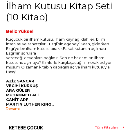
İlham Kutusu Kitap Seti
(10 Kitap)
Beliz Yüksel
Küçücük bir ilham kutusu, ilham kaynağı dahiler, bilim
insanları ve sanatçılar... Ezgi’nin ağabeyi Kaan, giderken
Ezgi’ye bir ilham kutusu bırakır.Fakat kutunun açılması
Ezgi’nin sorulara
vereceği cevaplara bağlıdır. Sen de hazır mısın ilham
kutusunu açmaya? Kimlerle karşılaşacağını merak ediyor
musun? O zaman kitabın kapağını aç ve ilham kutusuyla
tanış!
AZİZ SANCAR
VECİHİ KÜRKUŞ
ARA GÜLER
MUHAMMED ALİ
CAHİT ARF
MARTIN LUTHER KING
Devamı
HAYAO MIYAZAKI
FUAT SEZGİN
LEONARDO DA VINCI
ALİYA İZETBEGOVİÇ
KETEBE ÇOCUK
Tüm Kitapları