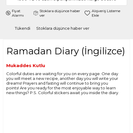
Fiyat
Stoklara düşünce haber
Alışveriş Listeme
Alarmı
ver
Ekle
Tükendi
Stoklara düşünce haber ver
Ramadan Diary (İngilizce)
Mukaddes Kutlu
Colorful duties are waiting for you on every page. One day
you will meet a new recipe, another day you will write your
dreams! Prayers and fasting will continue to bring you
points! Are you ready for the most enjoyable way to learn
new things? P.S. Colorful stickers await you inside the diary.