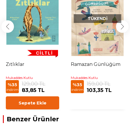
TÜKENDI
Zıtlıklar
Ramazan Günlüğüm
Mukaddes Kutlu
Mukaddes Kutlu
129,00 TL
159,00 TL
%35
%35
83,85 TL
103,35 TL
indirim
indirim
Sepete Ekle
Benzer Ürünler