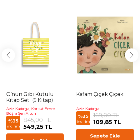
O’nun Gibi Kutulu
Kafam Çiçek Çiçek
Kitap Seti (5 Kitap)
Aziz Kadırga, Korkut Emre,
Aziz Kadırga
Büşra Şen Altun
169,00 TL
%35
845,00 TL
%35
109,85 TL
indirim
549,25 TL
indirim
Sepete Ekle