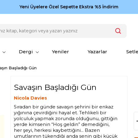
Zamansız eserler Ketebe'de: Cengiz Aytmatov
Yeni Üyelere Özel Sepette Ekstra %5 İndirim
150
Dergi
Yeniler
Yazarlar
Setl
aşın Başladığı Gün
Savaşın Başladığı Gün
Nicola Davies
Sıradan bir günde savaşın şehrini bir enkaz
yığınına çevirdiğini hayal et. Tehlikeli bir
yolculuk yapmak zorunda olduğunu, gittiğin
yerde kimsenin “Hoş geldin” demediğini,
her şeyi, herkesi kaybettiğini... Bazen
umutlarının tükendiği anda senin gibi küçük