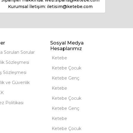
Siparişler Hakkında:
web.siparis@ketebe.com
Kurumsal İletişim:
iletisim@ketebe.com
er
Sosyal Medya
Hesaplarımız
ça Sorulan Sorular
Ketebe
lik Sözleşmesi
Ketebe Çocuk
ış Sözleşmesi
Ketebe Genç
ilik ve Güvenlik
Ketebe
KK
Ketebe Çocuk
z Politikası
Ketebe Genç
Ketebe
Ketebe Çocuk