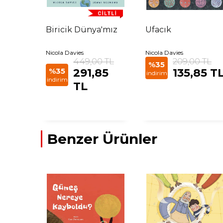
Biricik Dünya'mız
Ufacık
Nicola Davies
Nicola Davies
449,00 TL
209,00 TL
%35
%35
291,85
135,85 T
indirim
indirim
TL
Benzer Ürünler