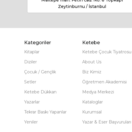
Maltepe mah. Fetih cad. No: 6 Topkapı
Zeytinburnu / İstanbul
Kategoriler
Ketebe
Kitaplar
Ketebe Çocuk Tiyatrosu
Diziler
About Us
Çocuk / Gençlik
Biz Kimiz
Setler
Öğretmen Akademisi
Ketebe Dükkan
Medya Merkezi
Yazarlar
Kataloglar
Tekrar Baskı Yapanlar
Kurumsal
Yeniler
Yazar & Eser Başvuruları