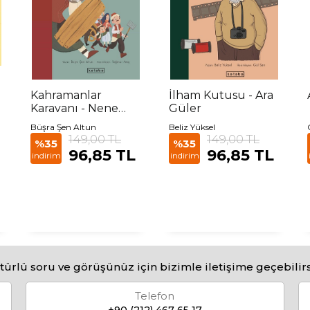
Kahramanlar
İlham Kutusu - Ara
Karavanı - Nene
Güler
Hatun ve Köyün
Büşra Şen Altun
Beliz Yüksel
Sivil Ordusu
149,00 TL
149,00 TL
%35
%35
96,85 TL
96,85 TL
indirim
indirim
türlü soru ve görüşünüz için bizimle iletişime geçebilirs
Telefon