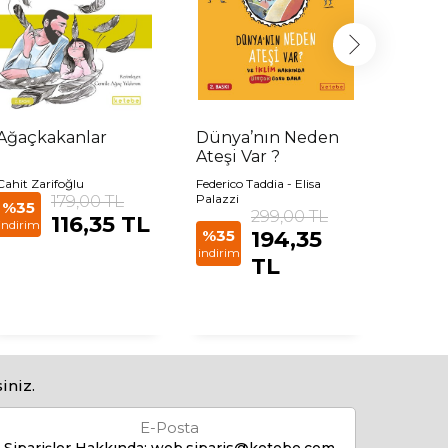
Ağaçkakanlar
Dünya’nın Neden
Kocam
Ateşi Var ?
Huysu
Cahit Zarifoğlu
Federico Taddia - Elisa
Ingrid C
179,00 TL
Palazzi
%35
299,00 TL
116,35 TL
%35
indirim
%35
194,35
indirim
indirim
TL
iniz.
E-Posta