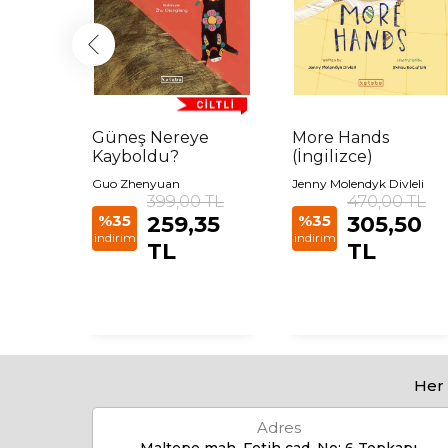
reye
Güneş Nereye
More Hands
Kayboldu?
(İngilizce)
Guo Zhenyuan
Jenny Molendyk Divleli
 TL
399,00 TL
470,00 TL
85
%35
259,35
%35
305,50
indirim
indirim
TL
TL
Her 
Adres