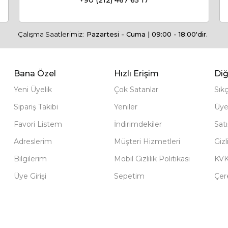
+90 (212) 467 65 17
Çalışma Saatlerimiz:
Pazartesi - Cuma | 09:00 - 18:00'dir.
Bana Özel
Hızlı Erişim
Diğ
Yeni Üyelik
Çok Satanlar
Sık
Sipariş Takibi
Yeniler
Üye
Favori Listem
İndirimdekiler
Sat
Adreslerim
Müşteri Hizmetleri
Gizl
Bilgilerim
Mobil Gizlilik Politikası
KV
Üye Girişi
Sepetim
Çere