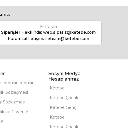
iniz.
E-Posta
Siparişler Hakkında:
web.siparis@ketebe.com
Kurumsal İletişim:
iletisim@ketebe.com
er
Sosyal Medya
Hesaplarımız
ça Sorulan Sorular
Ketebe
lik Sözleşmesi
Ketebe Çocuk
ış Sözleşmesi
Ketebe Genç
ilik ve Güvenlik
Ketebe
KK
Ketebe Çocuk