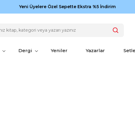
Zamansız eserler Ketebe'de: Cengiz Aytmatov
Yeni Üyelere Özel Sepette Ekstra %5 İndirim
150
Dergi
Yeniler
Yazarlar
Setl