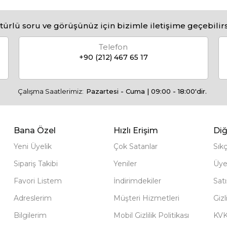
türlü soru ve görüşünüz için bizimle iletişime geçebilirs
Telefon
+90 (212) 467 65 17
Çalışma Saatlerimiz:
Pazartesi - Cuma | 09:00 - 18:00'dir.
Bana Özel
Hızlı Erişim
Diğ
Yeni Üyelik
Çok Satanlar
Sık
Sipariş Takibi
Yeniler
Üye
Favori Listem
İndirimdekiler
Sat
Adreslerim
Müşteri Hizmetleri
Gizl
Bilgilerim
Mobil Gizlilik Politikası
KV