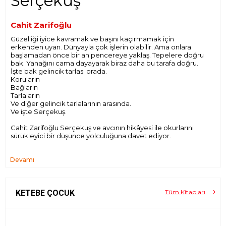
Serçekuş
Cahit Zarifoğlu
Güzelliği iyice kavramak ve başını kaçırmamak için
erkenden uyan. Dünyayla çok işlerin olabilir. Ama onlara
başlamadan önce bir an pencereye yaklaş. Tepelere doğru
bak. Yanağını cama dayayarak biraz daha bu tarafa doğru.
İşte bak gelincik tarlası orada.
Koruların
Bağların
Tarlaların
Ve diğer gelincik tarlalarının arasında.
Ve işte Serçekuş.
Cahit Zarifoğlu Serçekuş ve avcının hikâyesi ile okurlarını
sürükleyici bir düşünce yolculuğuna davet ediyor.
Devamı
KETEBE ÇOCUK
Tüm Kitapları