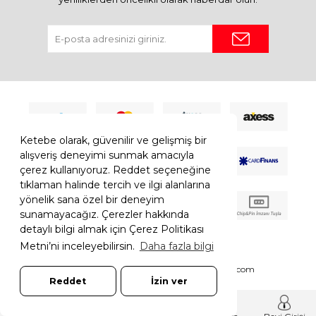
Ketebe olarak, güvenilir ve gelişmiş bir
alışveriş deneyimi sunmak amacıyla
çerez kullanıyoruz. Reddet seçeneğine
tıklaman halinde tercih ve ilgi alanlarına
yönelik sana özel bir deneyim
sunamayacağız. Çerezler hakkında
detaylı bilgi almak için Çerez Politikası
Metni’ni inceleyebilirsin.
Daha fazla bilgi
© 2026 Ketebe Tüm Hakkı Saklıdır.
Ketebe.com
Reddet
İzin ver
7308052261181544
T
-Soft
E-Ticaret
Sistemleriyle Hazırlanmıştır.