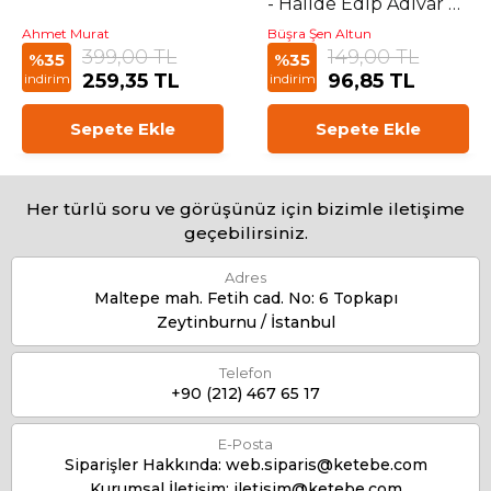
- Halide Edip Adıvar ve
Kahverengi Valiz
Ahmet Murat
Büşra Şen Altun
399,00 TL
149,00 TL
%35
%35
259,35 TL
96,85 TL
indirim
indirim
Sepete Ekle
Sepete Ekle
Her türlü soru ve görüşünüz için bizimle iletişime
geçebilirsiniz.
Adres
Maltepe mah. Fetih cad. No: 6 Topkapı
Zeytinburnu / İstanbul
Telefon
+90 (212) 467 65 17
E-Posta
Siparişler Hakkında:
web.siparis@ketebe.com
Kurumsal İletişim:
iletisim@ketebe.com