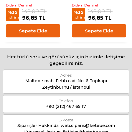
Didem Demirel
Didem Demirel
149,00 TL
149,00 TL
%35
%35
96,85 TL
96,85 TL
indirim
indirim
Sepete Ekle
Sepete Ekle
Her türlü soru ve görüşünüz için bizimle iletişime
geçebilirsiniz.
Adres
Maltepe mah. Fetih cad. No: 6 Topkapı
Zeytinburnu / İstanbul
Telefon
+90 (212) 467 65 17
E-Posta
Siparişler Hakkında:
web.siparis@ketebe.com