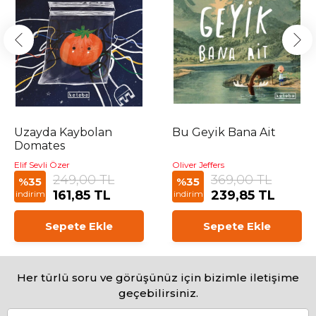
Uzayda Kaybolan
Bu Geyik Bana Ait
Domates
Elif Sevli Özer
Oliver Jeffers
249,00 TL
369,00 TL
%35
%35
161,85 TL
239,85 TL
indirim
indirim
Sepete Ekle
Sepete Ekle
Her türlü soru ve görüşünüz için bizimle iletişime
geçebilirsiniz.