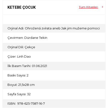
KETEBE ÇOCUK
Tüm Kitapları
Orjinal Adı: Ohrožená zvírata aneb Jak jim mužeme pomoci
Çevirmen: Dürdane Tekin
Orjinal Dili: Çekçe
Çizer: Linh Dao
İlk Basım Tarihi: 01.06.2021
Baskı Sayısı: 2
Boyut: 21,5x28 cm
Sayfa Sayısı: 32
ISBN: 978-625-7587-16-7