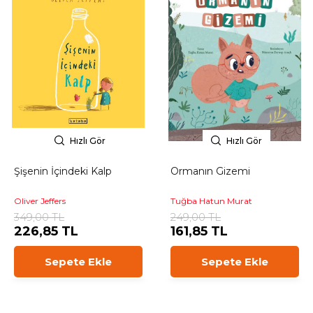
Hızlı Gör
Hızlı Gör
Şişenin İçindeki Kalp
Ormanın Gizemi
Oliver Jeffers
Tuğba Hatun Murat
349,00 TL
249,00 TL
226,85 TL
161,85 TL
Sepete Ekle
Sepete Ekle