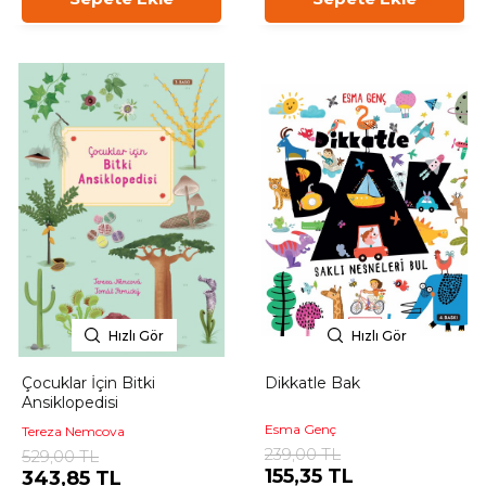
Hızlı Gör
Hızlı Gör
Çocuklar İçin Bitki
Dikkatle Bak
Ansiklopedisi
Esma Genç
Tereza Nemcova
239,00 TL
529,00 TL
155,35 TL
343,85 TL