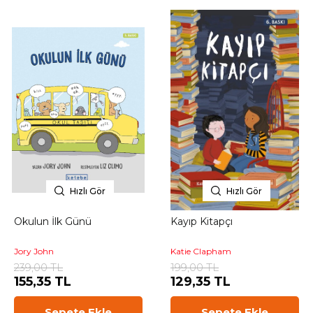
Hızlı Gör
Hızlı Gör
Okulun İlk Günü
Kayıp Kitapçı
Jory John
Katie Clapham
239,00 TL
199,00 TL
155,35 TL
129,35 TL
Sepete Ekle
Sepete Ekle