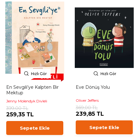
Hızlı Gör
Hızlı Gör
En Sevgili’ye Kalpten Bir
Eve Dönüş Yolu
Mektup
Oliver Jeffers
Jenny Molendyk Divleli
369,00 TL
399,00 TL
239,85 TL
259,35 TL
Sepete Ekle
Sepete Ekle