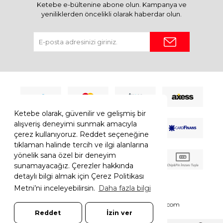
Ketebe e-bültenine abone olun. Kampanya ve
yeniliklerden öncelikli olarak haberdar olun.
Ketebe olarak, güvenilir ve gelişmiş bir
alışveriş deneyimi sunmak amacıyla
çerez kullanıyoruz. Reddet seçeneğine
tıklaman halinde tercih ve ilgi alanlarına
yönelik sana özel bir deneyim
sunamayacağız. Çerezler hakkında
detaylı bilgi almak için Çerez Politikası
Metni’ni inceleyebilirsin.
Daha fazla bilgi
© 2026 Ketebe Tüm Hakkı Saklıdır.
Ketebe.com
Reddet
İzin ver
7308052261181544