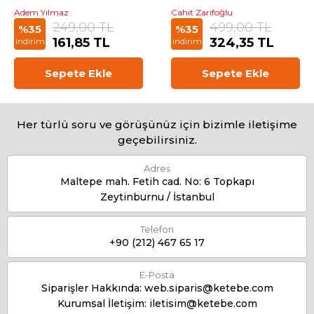
Adem Yılmaz
Cahit Zarifoğlu
249,00 TL
499,00 TL
%35
%35
161,85 TL
324,35 TL
indirim
indirim
Sepete Ekle
Sepete Ekle
Her türlü soru ve görüşünüz için bizimle iletişime
geçebilirsiniz.
Adres
Maltepe mah. Fetih cad. No: 6 Topkapı
Zeytinburnu / İstanbul
Telefon
+90 (212) 467 65 17
E-Posta
Siparişler Hakkında:
web.siparis@ketebe.com
Kurumsal İletişim:
iletisim@ketebe.com