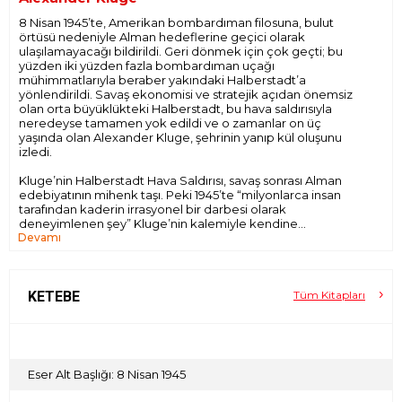
8 Nisan 1945’te, Amerikan bombardıman filosuna, bulut
örtüsü nedeniyle Alman hedeflerine geçici olarak
ulaşılamayacağı bildirildi. Geri dönmek için çok geçti; bu
yüzden iki yüzden fazla bombardıman uçağı
mühimmatlarıyla beraber yakındaki Halberstadt’a
yönlendirildi. Savaş ekonomisi ve stratejik açıdan önemsiz
olan orta büyüklükteki Halberstadt, bu hava saldırısıyla
neredeyse tamamen yok edildi ve o zamanlar on üç
yaşında olan Alexander Kluge, şehrinin yanıp kül oluşunu
izledi.
Kluge’nin Halberstadt Hava Saldırısı, savaş sonrası Alman
edebiyatının mihenk taşı. Peki 1945’te “milyonlarca insan
tarafından kaderin irrasyonel bir darbesi olarak
deneyimlenen şey” Kluge’nin kalemiyle kendine
Devamı
edebiyatta neden ancak 1970 yılında yer buldu? W. G.
Sebald Hava Savaşı ve Edebiyat kitabında bu gecikmişliğin
izini sürmüş, yaşanılan dehşete ilişkin bir gerçeklik bilinci
geliştirmeye çalışırken karşılaşılan otosansürü, bireysel ve
kolektif hafıza kaybını irdelemiştir. Fotoğrafları, diyagramları
KETEBE
Tüm Kitapları
ve Sebald’in elinizdeki kitaba ilişkin değerlendirmesini de
içeren Kluge’nin bu enfes fragmantal raporu, bir kayıp
zaman araştırması olarak da okunabilir.
Eser Alt Başlığı: 8 Nisan 1945