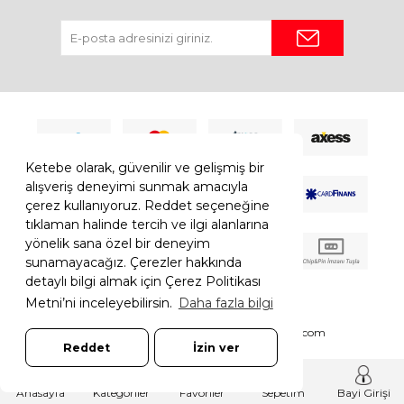
Ketebe olarak, güvenilir ve gelişmiş bir
alışveriş deneyimi sunmak amacıyla
çerez kullanıyoruz. Reddet seçeneğine
tıklaman halinde tercih ve ilgi alanlarına
yönelik sana özel bir deneyim
sunamayacağız. Çerezler hakkında
detaylı bilgi almak için Çerez Politikası
Metni’ni inceleyebilirsin.
Daha fazla bilgi
© 2026 Ketebe Tüm Hakkı Saklıdır.
Ketebe.com
Reddet
İzin ver
7308052261181544
T
-Soft
E-Ticaret
Sistemleriyle Hazırlanmıştır.
Anasayfa
Kategoriler
Favoriler
Sepetim
Bayi Girişi