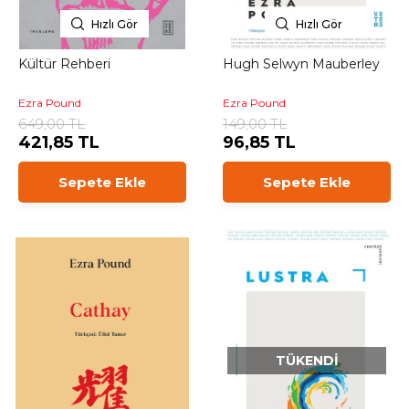
Hızlı Gör
Hızlı Gör
Kültür Rehberi
Hugh Selwyn Mauberley
Ezra Pound
Ezra Pound
649,00 TL
149,00 TL
421,85 TL
96,85 TL
Sepete Ekle
Sepete Ekle
TÜKENDI