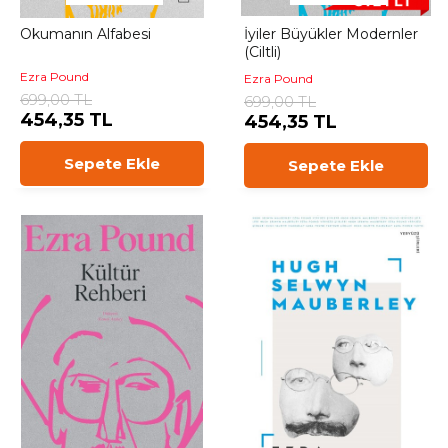
Okumanın Alfabesi
İyiler Büyükler Modernler
(Ciltli)
Ezra Pound
Ezra Pound
699,00 TL
699,00 TL
454,35 TL
454,35 TL
Sepete Ekle
Sepete Ekle