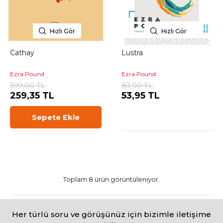
Hızlı Gör
Hızlı Gör
Cathay
Lustra
Ezra Pound
Ezra Pound
399,00 TL
83,00 TL
259,35 TL
53,95 TL
Sepete Ekle
Toplam 8 ürün görüntüleniyor.
Her türlü soru ve görüşünüz için bizimle iletişime