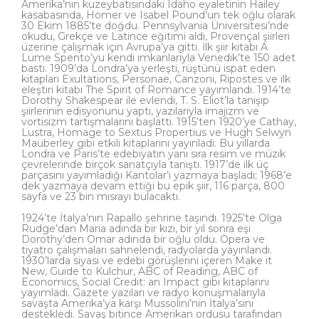
Amerika’nın kuzeybatısındaki Idaho eyaletinin Hailey
kasabasın­da, Homer ve Isabel Pound’un tek oğlu olarak
30 Ekim 1885’te doğdu. Pennsylvania Üniversitesi’nde
okudu, Grekçe ve Latince eğitimi aldı, Provençal şiirleri
üzerine çalış­mak için Avrupa’ya gitti. İlk şiir kitabı A
Lume Spento’yu kendi imkanlarıyla Venedik’te 150 adet
bastı. 1909’da Londra’ya yerleşti, rüştünü ispat eden
kitapları Exultations, Per­sonae, Canzoni, Ripostes ve ilk
eleştiri kitabı The Spirit of Romance yayımlandı. 1914’te
Dorothy Shakespear ile evlendi, T. S. Eliot’la tanışıp
şiirlerinin edisyonunu yaptı, yazıla­rıyla imajizm ve
vortisizm tartışmalarını başlattı. 1915’ten 1920’ye Cathay,
Lustra, Homa­ge to Sextus Propertius ve Hugh Selwyn
Mauberley gibi etkili kitaplarını yayınladı. Bu yıllarda
Londra ve Paris’te edebiyatın yanı sıra resim ve müzik
çevrelerinde birçok sa­natçıyla tanıştı. 1917’de ilk üç
parçasını yayımladığı Kantolar’ı yazmaya başladı; 1968’e
dek yazmaya devam ettiği bu epik şiir, 116 parça, 800
sayfa ve 23 bin mısrayı bulacaktı.
1924’te İtalya’nın Rapallo şehrine taşındı. 1925’te Olga
Rudge’dan Maria adında bir kızı, bir yıl sonra eşi
Dorothy’den Omar adında bir oğlu oldu. Opera ve
tiyatro çalışmaları sahnelendi, radyolarda yayınlandı.
1930’larda siyasi ve edebi görüşlerini içeren Make it
New, Guide to Kulchur, ABC of Reading, ABC of
Economics, Social Credit: an Impact gibi kitaplarını
yayımladı. Gazete yazıları ve radyo konuşmalarıyla
savaşta Amerika’ya karşı Mussolini’nin İtalya’sını
destekledi. Savaş bitince Amerikan ordusu tarafından