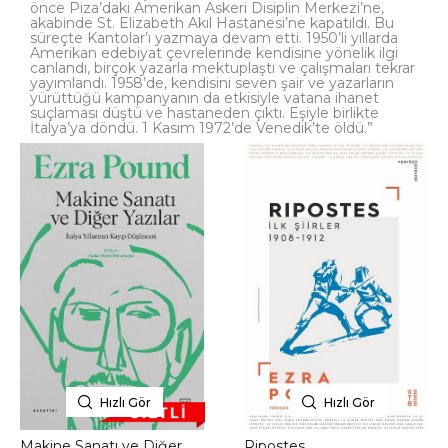
önce Piza’daki Amerikan Askeri Disiplin Merkezi’ne,
akabinde St. Elizabeth Akıl Hastanesi’ne kapatıldı. Bu
süreçte Kantolar’ı yazmaya devam etti. 1950’li yıllarda
Amerikan edebiyat çevrelerinde kendisine yönelik ilgi
canlandı, birçok yazarla mektuplaştı ve çalışmaları tekrar
yayımlandı. 1958’de, kendisini seven şair ve yazarların
yürüttüğü kampanyanın da etkisiyle vatana ihanet
suçlaması düştü ve hastaneden çıktı. Eşiyle birlikte
İtalya’ya döndü. 1 Kasım 1972’de Venedik’te öldü.”
Hızlı Gör
Hızlı Gör
Makine Sanatı ve Diğer
Ripostes