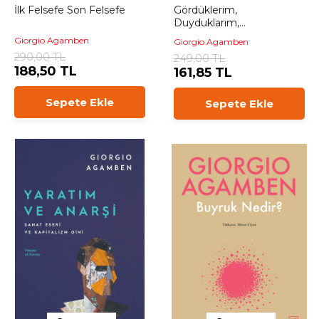
İlk Felsefe Son Felsefe
Gördüklerim,
Duyduklarım,
Öğrendiklerim
Giorgio Agamben
Giorgio Agamben
290,00 TL
249,00 TL
188,50 TL
161,85 TL
Sepete Ekle
Sepete Ekle