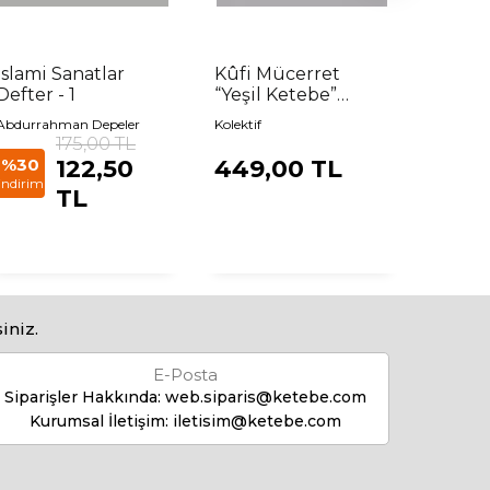
İslami Sanatlar
Kûfi Mücerret
Sarı 
Defter - 1
“Yeşil Ketebe”
Çanta
Abdurrahman Depeler
Kolektif
Kolektif
175,00 TL
%30
122,50
449,00 TL
320,
indirim
TL
iniz.
E-Posta
Siparişler Hakkında:
web.siparis@ketebe.com
Kurumsal İletişim:
iletisim@ketebe.com