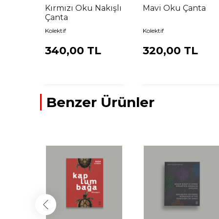
a
Kırmızı Oku Nakışlı
Mavi Oku Çanta
Çanta
Kolektif
Kolektif
L
340,00 TL
320,00 TL
Benzer Ürünler