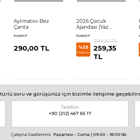
Aytmatov Bez
2026 Çocuk
Çanta
Ajandası (Yaz
Temalı)
Kolektif
Kolektif
399,00 TL
290,00 TL
%35
259,35
indirim
TL
türlü soru ve görüşünüz için bizimle iletişime geçebilirs
Telefon
+90 (212) 467 65 17
Çalışma Saatlerimiz:
Pazartesi - Cuma | 09:00 - 18:00'dir.