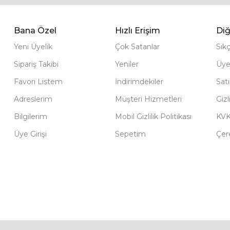
Bana Özel
Hızlı Erişim
Diğ
Yeni Üyelik
Çok Satanlar
Sık
Sipariş Takibi
Yeniler
Üye
Favori Listem
İndirimdekiler
Sat
Adreslerim
Müşteri Hizmetleri
Gizl
Bilgilerim
Mobil Gizlilik Politikası
KV
Üye Girişi
Sepetim
Çere