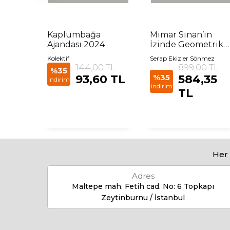
anta
Kaplumbağa
Mimar Sinan’ın
Ajandası 2024
İzinde Geometrik
Desenler Atölyesi
Kolektif
Serap Ekizler Sönmez
144,00 TL
899,00 TL
%35
93,60 TL
%35
584,35
indirim
indirim
TL
Her 
Adres
Maltepe mah. Fetih cad. No: 6 Topkapı
Zeytinburnu / İstanbul