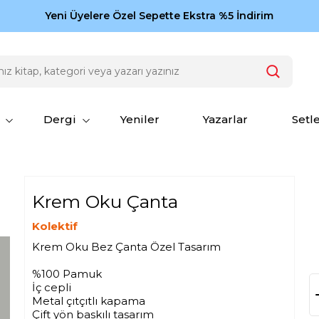
Zamansız eserler Ketebe'de: Cengiz Aytmatov
Yeni Üyelere Özel Sepette Ekstra %5 İndirim
150
Dergi
Yeniler
Yazarlar
Setl
Krem Oku Çanta
Kolektif
Krem Oku Bez Çanta Özel Tasarım
%100 Pamuk
İç cepli
Metal çıtçıtlı kapama
Çift yön baskılı tasarım